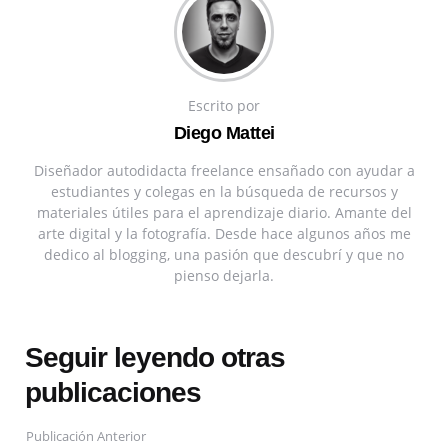
Escrito por
Diego Mattei
Diseñador autodidacta freelance ensañado con ayudar a
estudiantes y colegas en la búsqueda de recursos y
materiales útiles para el aprendizaje diario. Amante del
arte digital y la fotografía. Desde hace algunos años me
dedico al blogging, una pasión que descubrí y que no
pienso dejarla.
Seguir leyendo otras
publicaciones
Publicación Anterior