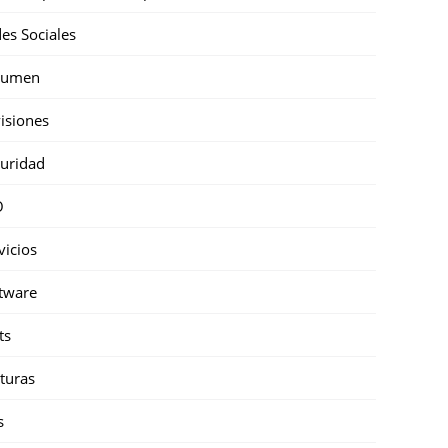
es Sociales
sumen
isiones
uridad
O
vicios
tware
ts
turas
s