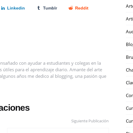
Art
Linkedin
Tumblr
Reddit
Art
Au
Blo
Bru
nsañado con ayudar a estudiantes y colegas en la
útiles para el aprendizaje diario. Amante del arte
Ch
ce algunos años me dedico al blogging, una pasión que
Cla
Co
caciones
Cur
Cur
Siguiente Publicación