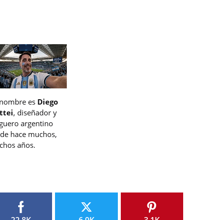
 nombre es
Diego
ttei
, diseñador y
guero argentino
de hace muchos,
hos años.
22.8K
6.9K
3.1K