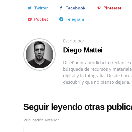
Twitter
Facebook
Pinterest
Pocket
Telegram
Escrito por
Diego Mattei
Diseñador autodidacta freelance e
búsqueda de recursos y materiales 
digital y la fotografía. Desde ha
descubrí y que no pienso dejarla.
Seguir leyendo otras publi
Publicación Anterior