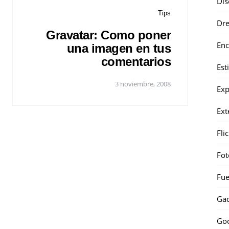
Dis
Tips
Dr
Gravatar: Como poner
Enc
una imagen en tus
comentarios
Est
3 noviembre, 2008
Exp
Ext
Fli
Fot
Fue
Gad
Go