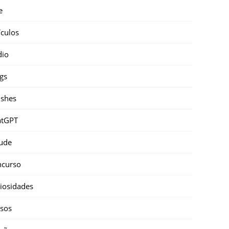
e
ículos
dio
gs
shes
atGPT
ude
ncurso
iosidades
sos