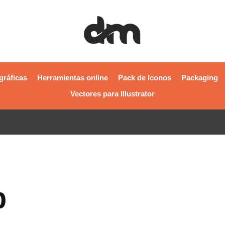
gráficas
Herramientas online
Pack de Iconos
Packaging
Vectores para Illustrator
p