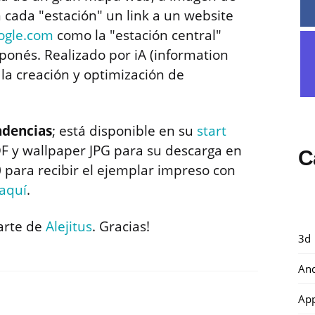
 cada "estación" un link a un website
ogle.com
como la "estación central"
aponés. Realizado por iA (information
 la creación y optimización de
dencias
; está disponible en su
start
F y wallpaper JPG para su descarga en
C
 para recibir el ejemplar impreso con
aquí
.
parte de
Alejitus
. Gracias!
3d
And
Ap