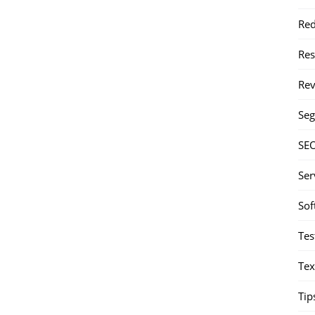
Red
Re
Rev
Seg
SE
Ser
Sof
Tes
Tex
Tip