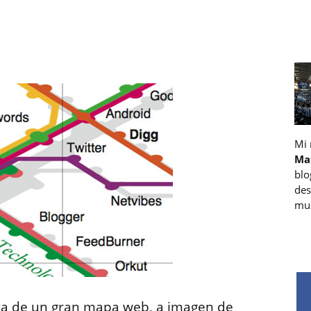
Mi
Ma
blo
des
muc
ta de un gran mapa web, a imagen de