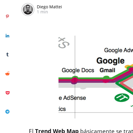
Diego Mattei
1 min
El
Trend Web Map
básicamente se tra