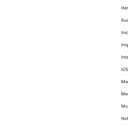
Her
Ilu
Ini
Ins
Int
iOS
Mar
Me
Mon
Not