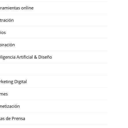
ramientas online
stración
cios
piración
eligencia Artificial & Diseño
keting Digital
mes
etización
as de Prensa