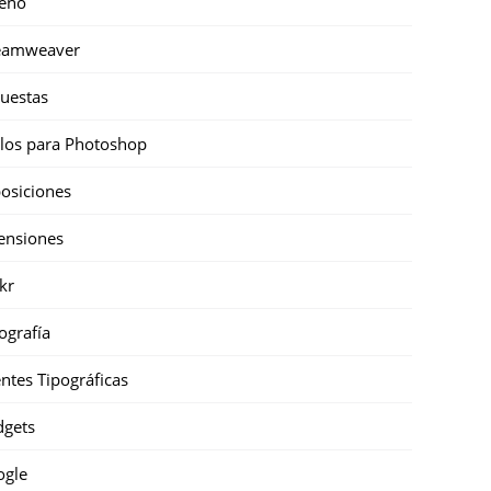
eño
eamweaver
uestas
ilos para Photoshop
osiciones
ensiones
ckr
ografía
ntes Tipográficas
gets
ogle