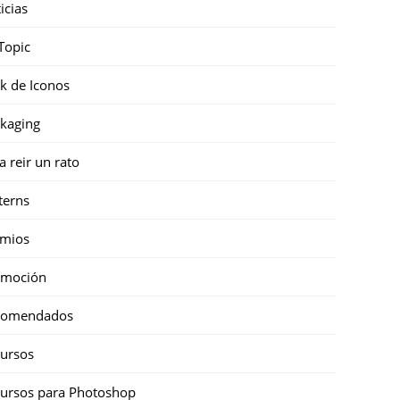
icias
Topic
k de Iconos
kaging
a reir un rato
terns
emios
omoción
comendados
ursos
ursos para Photoshop