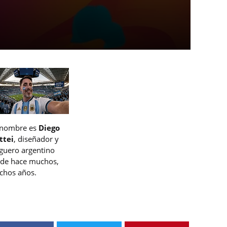
 nombre es
Diego
ttei
, diseñador y
guero argentino
de hace muchos,
hos años.