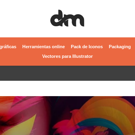
gráficas
Herramientas online
Pack de Iconos
Packaging
Vectores para Illustrator