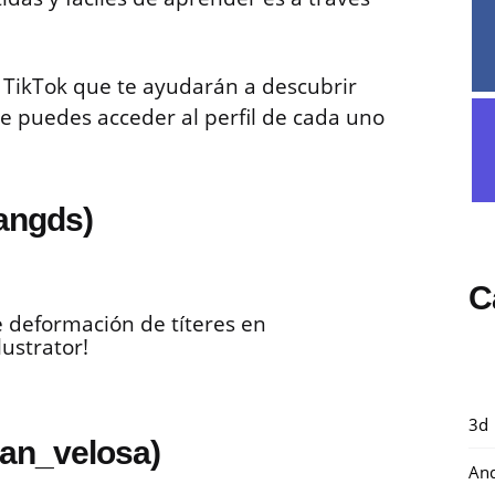
TikTok que te ayudarán a descubrir
ue puedes acceder al perfil de cada uno
angds)
C
 deformación de títeres en
lustrator!
3d
han_velosa)
And