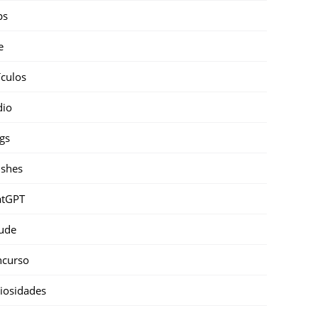
ps
e
ículos
dio
gs
shes
atGPT
ude
ncurso
iosidades