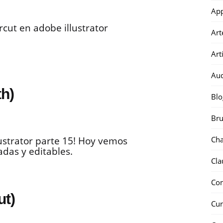
Ap
cut en adobe illustrator
Art
Art
Au
h)
Blo
Bru
Ch
ustrator parte 15! Hoy vemos
das y editables.
Cla
Co
ut)
Cur