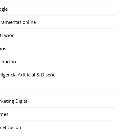
ogle
ramientas online
stración
cios
piración
eligencia Artificial & Diseño
keting Digital
mes
etización