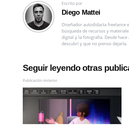
Escrito por
Diego Mattei
Diseñador autodidacta freelance e
búsqueda de recursos y materiales 
digital y la fotografía. Desde ha
descubrí y que no pienso dejarla.
Seguir leyendo otras publi
Publicación Anterior