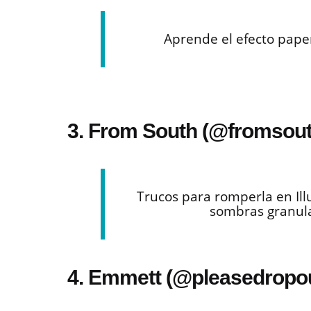
Aprende el efecto paper
3. From South (@fromsout
Trucos para romperla en Ill
sombras granula
4. Emmett (@pleasedropo