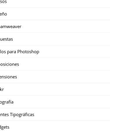
sos
eño
eamweaver
uestas
ilos para Photoshop
osiciones
ensiones
ckr
ografía
ntes Tipográficas
gets