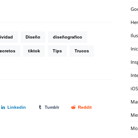
Go
Her
Ilu
tividad
Diseño
diseñografico
Ini
ecretos
tiktok
Tips
Trucos
Ins
Int
iOS
Mar
Linkedin
Tumblr
Reddit
Me
Mon