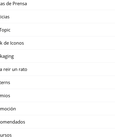
as de Prensa
icias
Topic
k de Iconos
kaging
a reir un rato
terns
emios
omoción
comendados
ursos