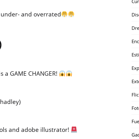
Cur
 under- and overrated
Dis
Dr
Enc
)
Est
Exp
l, is a GAME CHANGER!
Ext
Fli
_hadley)
Fot
Fue
ols and adobe illustrator!
Gad