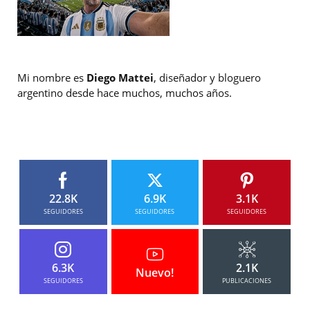
Mi nombre es
Diego Mattei
, diseñador y bloguero
argentino desde hace muchos, muchos años.
22.8K
6.9K
3.1K
SEGUIDORES
SEGUIDORES
SEGUIDORES
6.3K
2.1K
Nuevo!
SEGUIDORES
PUBLICACIONES