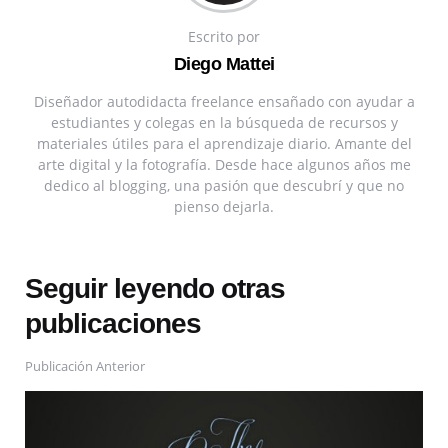
Escrito por
Diego Mattei
Diseñador autodidacta freelance ensañado con ayudar a
estudiantes y colegas en la búsqueda de recursos y
materiales útiles para el aprendizaje diario. Amante del
arte digital y la fotografía. Desde hace algunos años me
dedico al blogging, una pasión que descubrí y que no
pienso dejarla.
Seguir leyendo otras
publicaciones
Publicación Anterior