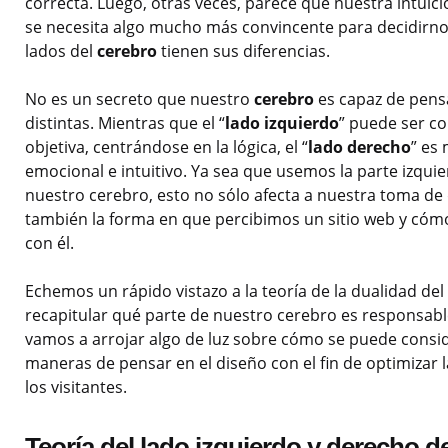
correcta. Luego, otras veces, parece que nuestra intui
se necesita algo mucho más convincente para decidirnos.
lados del
cerebro
tienen sus diferencias.
No es un secreto que nuestro
cerebro
es capaz de pens
distintas. Mientras que el “
lado izquierdo
” puede ser co
objetiva, centrándose en la lógica, el “
lado derecho
” es 
emocional e intuitivo. Ya sea que usemos la parte izqui
nuestro cerebro, esto no sólo afecta a nuestra toma de 
también la forma en que percibimos un sitio web y có
con él.
Echemos un rápido vistazo a la teoría de la dualidad de
recapitular qué parte de nuestro cerebro es responsabl
vamos a arrojar algo de luz sobre cómo se puede consid
maneras de pensar en el diseño con el fin de optimizar 
los visitantes.
Teoría del lado izquierdo y derecho d