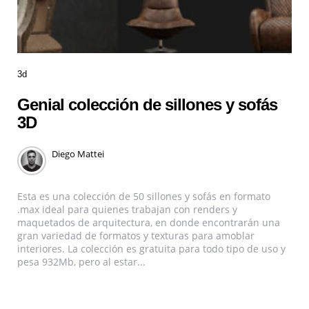
3d
Genial colección de sillones y sofás
3D
Diego Mattei
Esta es una colección de 50 sillones y sofás en formato
.max ideal para quienes trabajan con renders y
maquetados de arquitectura, en donde encontrarán una
gran variedad de formatos y texturas para amoblar
interiores. La colección es gratuita para todo tipo de uso y
pesa 932Mb, pero al estar...