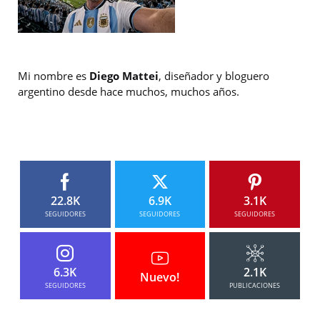
Mi nombre es
Diego Mattei
, diseñador y bloguero
argentino desde hace muchos, muchos años.
22.8K
6.9K
3.1K
SEGUIDORES
SEGUIDORES
SEGUIDORES
6.3K
2.1K
Nuevo!
SEGUIDORES
PUBLICACIONES