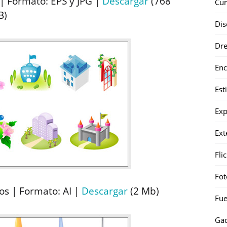
 | Formato: EPS y JPG |
Descargar
(768
Cur
B)
Dis
Dr
Enc
Est
Exp
Ext
Fli
Fot
ios | Formato: AI |
Descargar
(2 Mb)
Fue
Gad