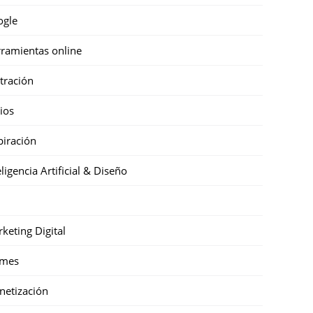
ogle
ramientas online
stración
cios
piración
eligencia Artificial & Diseño
keting Digital
mes
etización