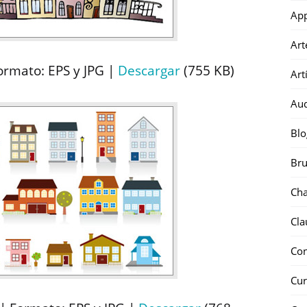
Ap
Art
Formato: EPS y JPG |
Descargar
(755 KB)
Art
Au
Blo
Bru
Ch
Cla
Co
Cur