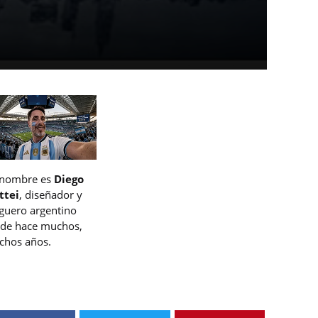
 nombre es
Diego
ttei
, diseñador y
guero argentino
de hace muchos,
hos años.