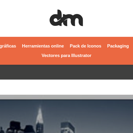
gráficas
Herramientas online
Pack de Iconos
Packaging
Vectores para Illustrator