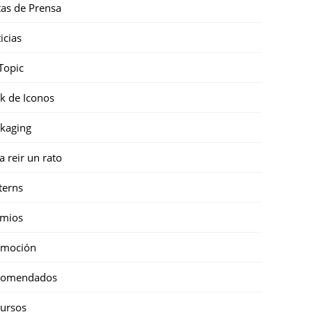
as de Prensa
icias
Topic
k de Iconos
kaging
a reir un rato
terns
emios
omoción
comendados
ursos