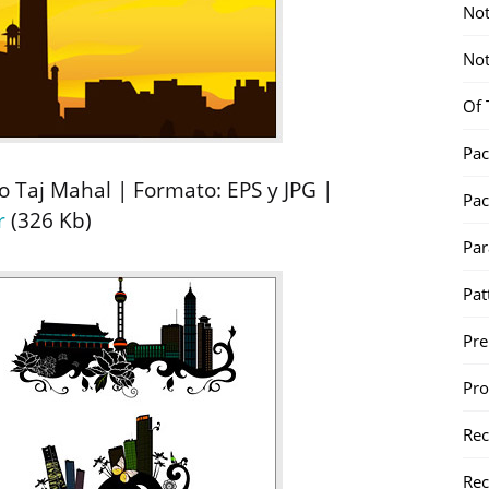
Not
Not
Of 
Pac
lo Taj Mahal | Formato: EPS y JPG |
Pac
r
(326 Kb)
Par
Pat
Pr
Pr
Re
Rec