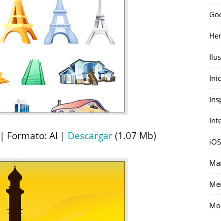
Go
Her
Ilu
Ini
Ins
Int
| Formato: AI |
Descargar
(1.07 Mb)
iOS
Mar
Me
Mon