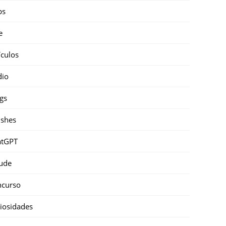
ps
e
ículos
dio
gs
shes
atGPT
ude
ncurso
iosidades