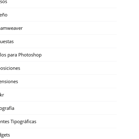
sos
eño
eamweaver
uestas
ilos para Photoshop
osiciones
ensiones
ckr
ografía
ntes Tipográficas
gets