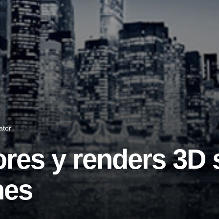
ator
ores y renders 3D
nes