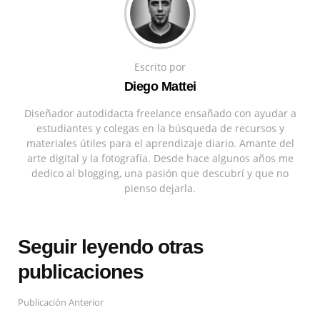
Escrito por
Diego Mattei
Diseñador autodidacta freelance ensañado con ayudar a
estudiantes y colegas en la búsqueda de recursos y
materiales útiles para el aprendizaje diario. Amante del
arte digital y la fotografía. Desde hace algunos años me
dedico al blogging, una pasión que descubrí y que no
pienso dejarla.
Seguir leyendo otras
publicaciones
Publicación Anterior