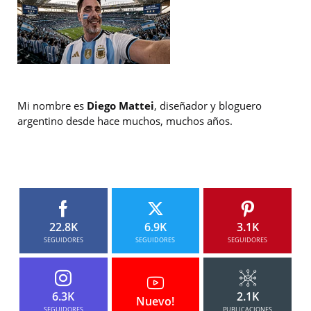
Mi nombre es
Diego Mattei
, diseñador y bloguero
argentino desde hace muchos, muchos años.
22.8K
6.9K
3.1K
SEGUIDORES
SEGUIDORES
SEGUIDORES
6.3K
2.1K
Nuevo!
SEGUIDORES
PUBLICACIONES