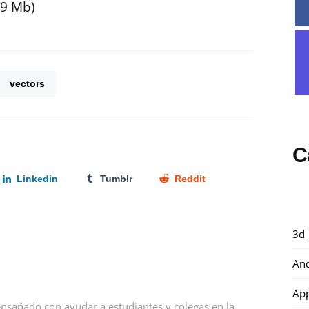
29 Mb)
vectors
C
Linkedin
Tumblr
Reddit
3d
And
Ap
nsañado con ayudar a estudiantes y colegas en la