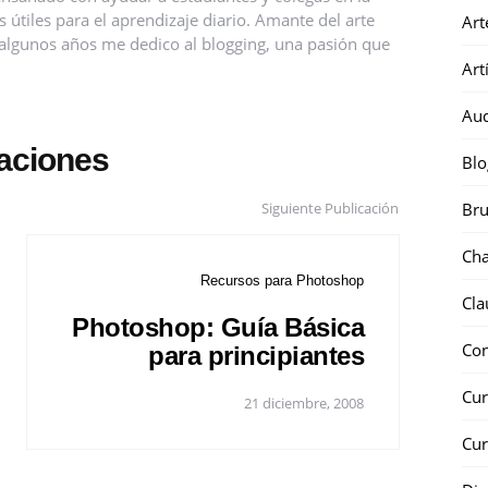
útiles para el aprendizaje diario. Amante del arte
Art
ce algunos años me dedico al blogging, una pasión que
Art
Au
caciones
Blo
Siguiente Publicación
Bru
Ch
Recursos para Photoshop
Cla
Photoshop: Guía Básica
Co
para principiantes
Cur
21 diciembre, 2008
Cur