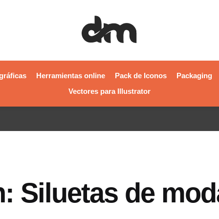
gráficas
Herramientas online
Pack de Iconos
Packaging
Vectores para Illustrator
: Siluetas de mod