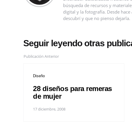
búsqueda de recursos y materiales 
digital y la fotografía. Desde ha
descubrí y que no pienso dejarla.
Seguir leyendo otras publi
Publicación Anterior
Diseño
28 diseños para remeras
de mujer
17 diciembre, 2008