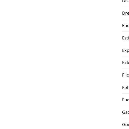
Dis
Dr
Enc
Est
Exp
Ext
Fli
Fot
Fue
Gad
Go