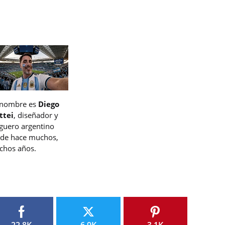
 nombre es
Diego
ttei
, diseñador y
guero argentino
de hace muchos,
hos años.
22.8K
6.9K
3.1K