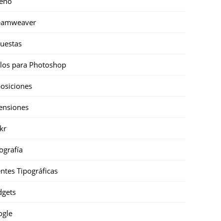
eño
eamweaver
uestas
ilos para Photoshop
osiciones
ensiones
ckr
ografía
ntes Tipográficas
gets
ogle