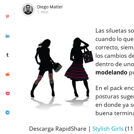
Diego Mattei
1 min
Las siluetas 
cuando lo que 
correcto, sie
los cambios d
dentro de uno 
modelando
pu
En el pack en
posturas suger
en donde ya s
buena termina
Descarga RapidShare |
Stylish Girls
(11