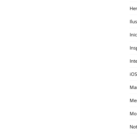
Her
Ilu
Ini
Ins
Int
iOS
Mar
Me
Mon
Not