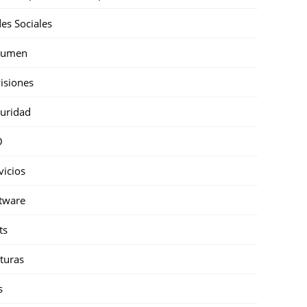
es Sociales
sumen
isiones
uridad
O
vicios
tware
ts
turas
s