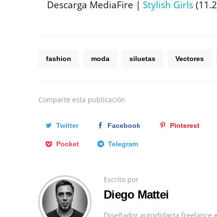
Descarga MediaFire |
Stylish Girls
(11.
fashion
moda
siluetas
Vectores
Comparte
esta publicación
Twitter
Facebook
Pinterest
Pocket
Telegram
Escrito por
Diego Mattei
Diseñador autodidacta freelance e