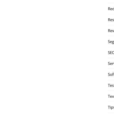
Red
Re
Rev
Seg
SE
Ser
Sof
Tes
Tex
Tip