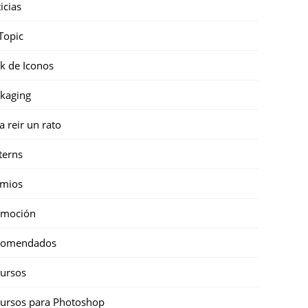
icias
Topic
k de Iconos
kaging
a reir un rato
terns
emios
omoción
comendados
ursos
ursos para Photoshop