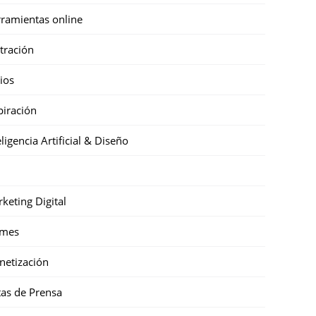
ramientas online
stración
cios
piración
eligencia Artificial & Diseño
keting Digital
mes
etización
as de Prensa