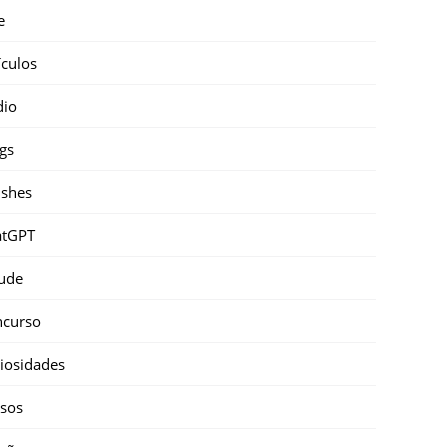
e
ículos
dio
gs
shes
atGPT
ude
ncurso
iosidades
sos