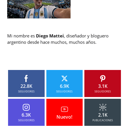
Mi nombre es
Diego Mattei
, diseñador y bloguero
argentino desde hace muchos, muchos años.
22.8K
6.9K
3.1K
SEGUIDORES
SEGUIDORES
SEGUIDORES
6.3K
2.1K
Nuevo!
SEGUIDORES
PUBLICACIONES