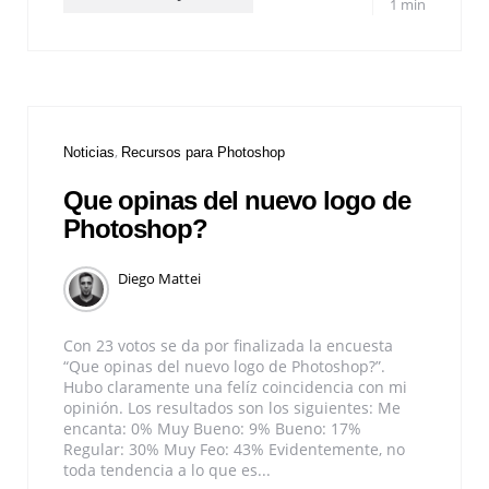
1 min
Noticias
Recursos para Photoshop
Que opinas del nuevo logo de
Photoshop?
Diego Mattei
Con 23 votos se da por finalizada la encuesta
“Que opinas del nuevo logo de Photoshop?”.
Hubo claramente una felíz coincidencia con mi
opinión. Los resultados son los siguientes: Me
encanta: 0% Muy Bueno: 9% Bueno: 17%
Regular: 30% Muy Feo: 43% Evidentemente, no
toda tendencia a lo que es...