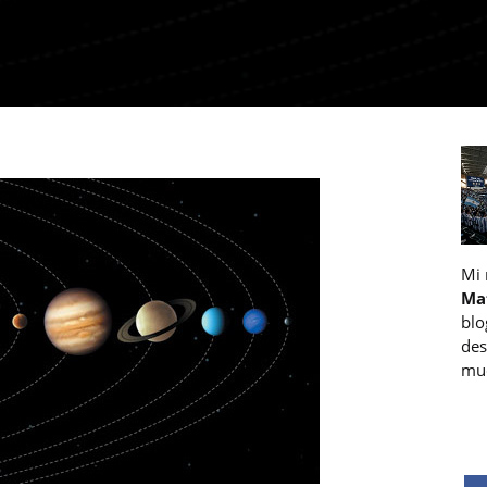
Mi
Ma
blo
des
muc