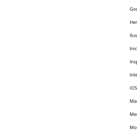
Go
Her
Ilu
Ini
Ins
Int
iOS
Mar
Me
Mon