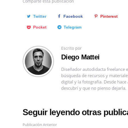
Comparte
esta publicación
Twitter
Facebook
Pinterest
Pocket
Telegram
Escrito por
Diego Mattei
Diseñador autodidacta freelance e
búsqueda de recursos y materiales 
digital y la fotografía. Desde ha
descubrí y que no pienso dejarla.
Seguir leyendo otras publi
Publicación Anterior