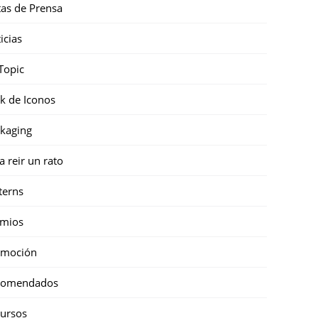
as de Prensa
icias
Topic
k de Iconos
kaging
a reir un rato
terns
emios
omoción
comendados
ursos