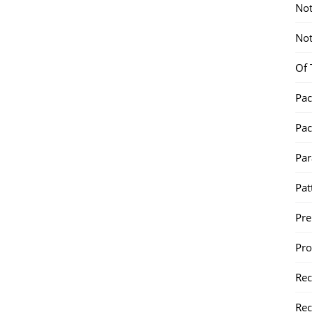
Not
Not
Of 
Pac
Pac
Par
Pat
Pr
Pr
Re
Rec