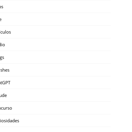
ps
e
ículos
dio
gs
shes
atGPT
ude
ncurso
iosidades