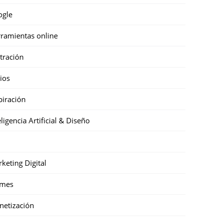
ogle
ramientas online
stración
cios
piración
eligencia Artificial & Diseño
keting Digital
mes
etización