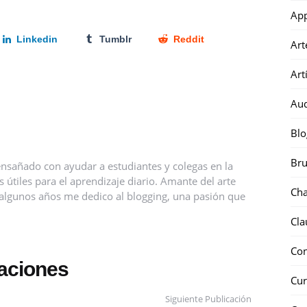
Ap
Linkedin
Tumblr
Reddit
Art
Art
Au
Blo
Bru
nsañado con ayudar a estudiantes y colegas en la
útiles para el aprendizaje diario. Amante del arte
Ch
ce algunos años me dedico al blogging, una pasión que
Cla
Co
caciones
Cur
Siguiente Publicación