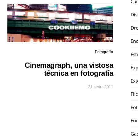
Cur
Dis
Dr
Enc
Fotografía
Est
Cinemagraph, una vistosa
Exp
técnica en fotografía
Ext
21 junio, 2011
Fli
Fot
Fue
Gad