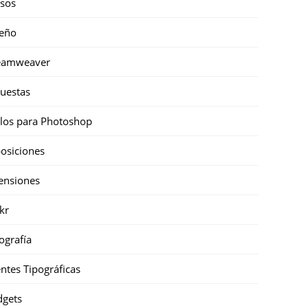
sos
eño
eamweaver
uestas
ilos para Photoshop
osiciones
ensiones
ckr
ografía
ntes Tipográficas
gets