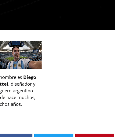
 nombre es
Diego
ttei
, diseñador y
guero argentino
de hace muchos,
hos años.