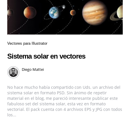
Vectores para Illustrator
Sistema solar en vectores
Diego Mattei
No hace mucho había compartido con Uds. un archivo del
sistema solar en formato PSD. Sin ánimo de repetir
material en el blog, me pareció interesante publicar este
fabuloso set del sistema solar, esta vez en formato
vectorial. El pack cuenta con 4 archivos EPS y JPG con todos
los...