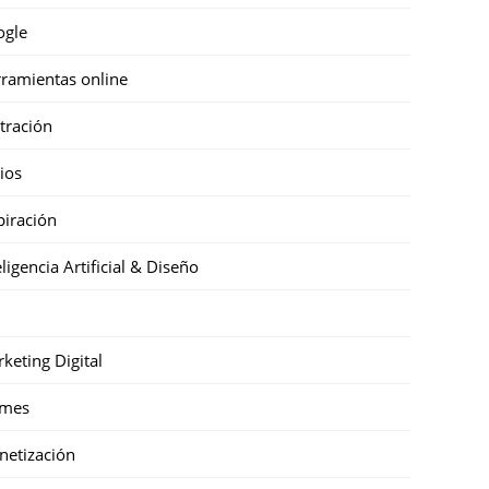
ogle
ramientas online
stración
cios
piración
eligencia Artificial & Diseño
keting Digital
mes
etización