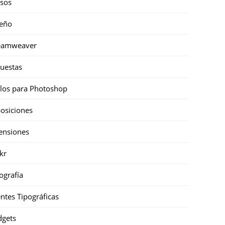
sos
eño
eamweaver
uestas
ilos para Photoshop
osiciones
ensiones
ckr
ografía
ntes Tipográficas
gets