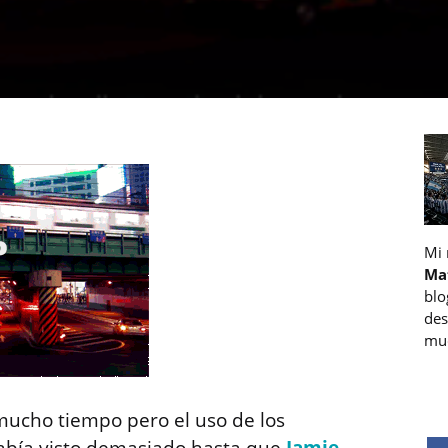
Mi
Ma
blo
des
muc
mucho tiempo pero el uso de los