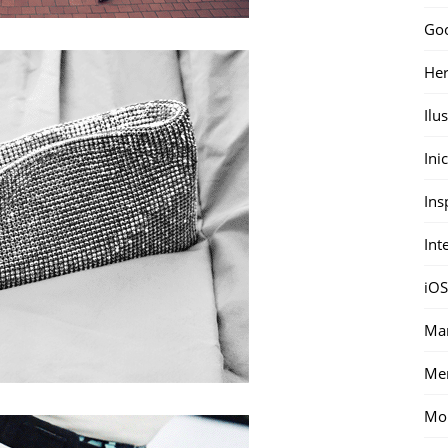
Go
Her
Ilu
Ini
Ins
Int
iOS
Mar
Me
Mon