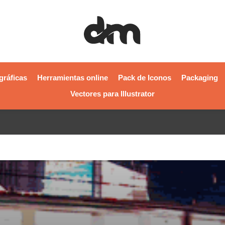
gráficas
Herramientas online
Pack de Iconos
Packaging
Vectores para Illustrator