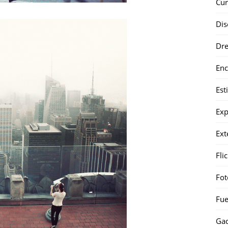
Cur
Dis
Dr
Enc
Est
Exp
Ext
Fli
Fot
Fue
Gad