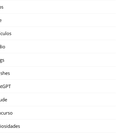
ps
e
ículos
dio
gs
shes
atGPT
ude
ncurso
iosidades