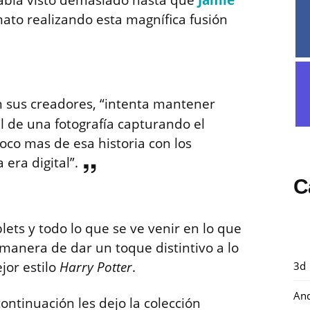
había visto demasiado hasta que
Jamie
mato realizando esta magnífica fusión
n sus creadores, “intenta mantener
ual de una fotografía capturando el
o mas de esa historia con los
 era digital”.
C
lets y todo lo que se ve venir en lo que
e manera de dar un toque distintivo a lo
jor estilo
Harry Potter
.
3d
And
continuación les dejo la colección