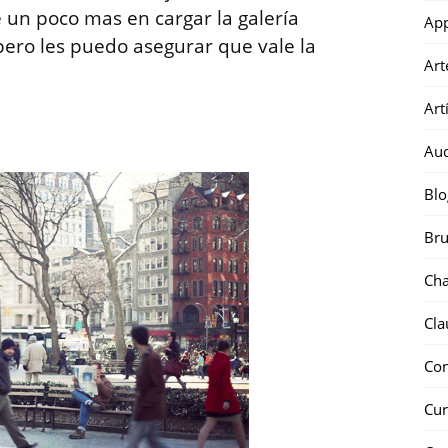
e un poco mas en cargar la galería
Ap
pero les puedo asegurar que vale la
Art
Art
Au
Blo
Bru
Ch
Cla
Co
Cur