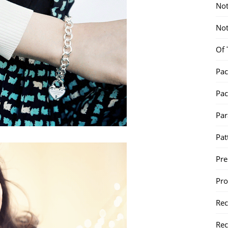
Not
Not
Of 
Pac
Pac
Par
Pat
Pr
Pr
Re
Rec