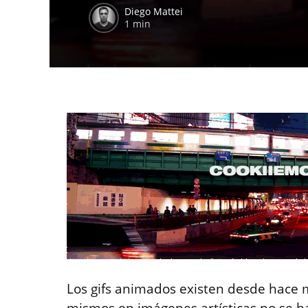
Diego Mattei
1 min
Los gifs animados existen desde hace 