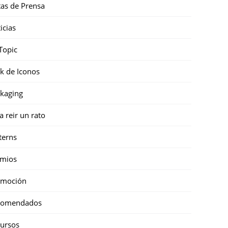
as de Prensa
icias
Topic
k de Iconos
kaging
a reir un rato
terns
emios
omoción
comendados
ursos