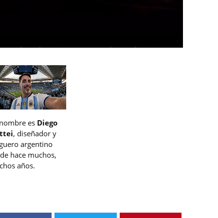
 nombre es
Diego
ttei
, diseñador y
guero argentino
de hace muchos,
hos años.