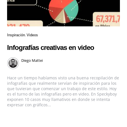
Inspiración
Videos
Infografías creativas en video
Diego Mattei
Hace un tiempo habíamos visto una buena recopilación de
infografías que realmente servían de inspiración para los
que tuvieran que comenzar un trabajo de este estilo. Hoy
es el turno de las infografías pero en video. En Speckyboy
exponen 10 casos muy llamativos en donde se intenta
expresar con gráficos...