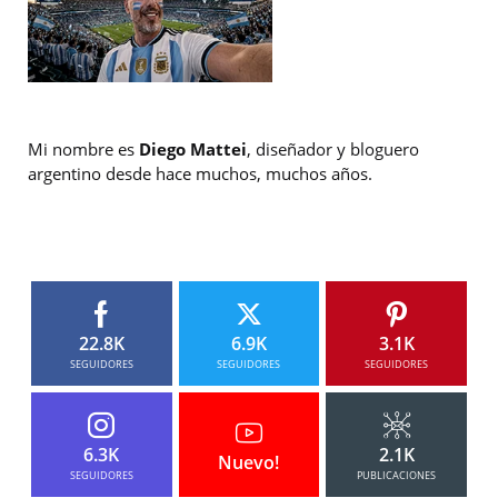
Mi nombre es
Diego Mattei
, diseñador y bloguero
argentino desde hace muchos, muchos años.
22.8K
6.9K
3.1K
SEGUIDORES
SEGUIDORES
SEGUIDORES
6.3K
2.1K
Nuevo!
SEGUIDORES
PUBLICACIONES