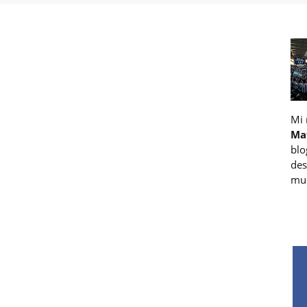
Mi
Ma
blo
des
muc