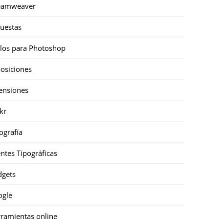
eamweaver
uestas
ilos para Photoshop
osiciones
ensiones
ckr
ografía
ntes Tipográficas
gets
ogle
ramientas online