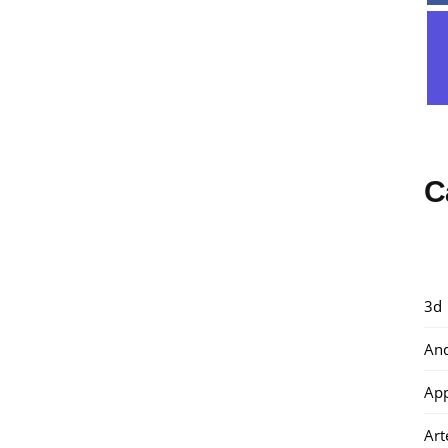
C
3d
And
Ap
Art