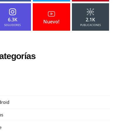
6.3K
2.1K
Nuevo!
SEGUIDORES
PUBLICACIONES
ategorías
roid
ps
e