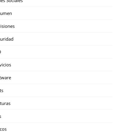
es Sociales
sumen
isiones
uridad
O
vicios
tware
ts
turas
s
cos