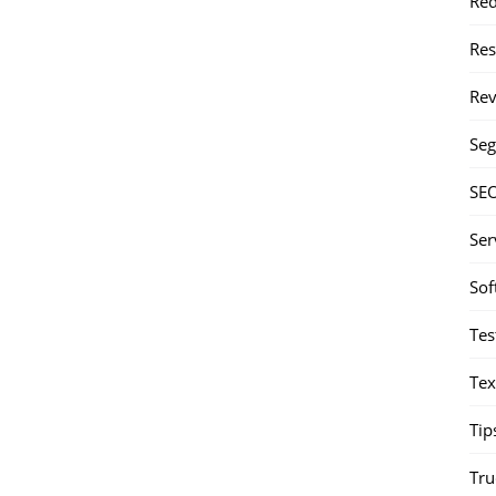
Red
Re
Rev
Seg
SE
Ser
Sof
Tes
Tex
Tip
Tru