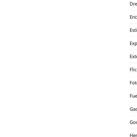
Dr
Enc
Est
Exp
Ext
Fli
Fot
Fue
Gad
Go
Her