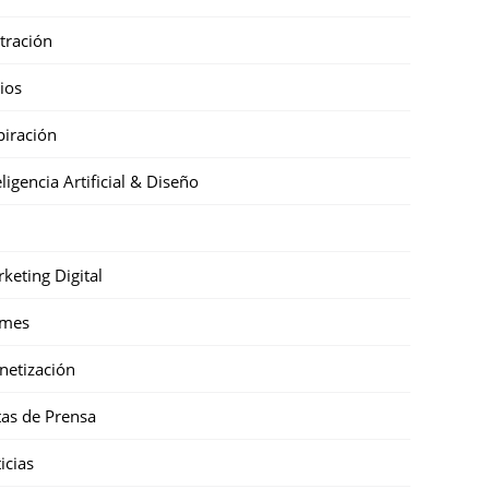
stración
cios
piración
eligencia Artificial & Diseño
keting Digital
mes
etización
as de Prensa
icias