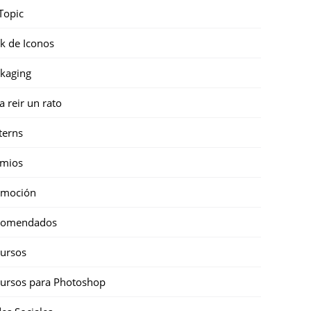
Topic
k de Iconos
kaging
a reir un rato
terns
emios
omoción
comendados
ursos
ursos para Photoshop