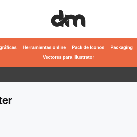
gráficas
Herramientas online
Pack de Iconos
Packaging
Vectores para Illustrator
ter