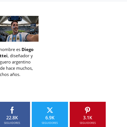
 nombre es
Diego
ttei
, diseñador y
guero argentino
de hace muchos,
hos años.
22.8K
6.9K
3.1K
SEGUIDORES
SEGUIDORES
SEGUIDORES