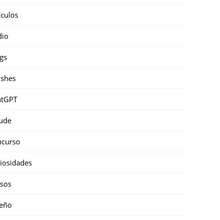
ículos
dio
gs
shes
atGPT
ude
ncurso
iosidades
sos
eño