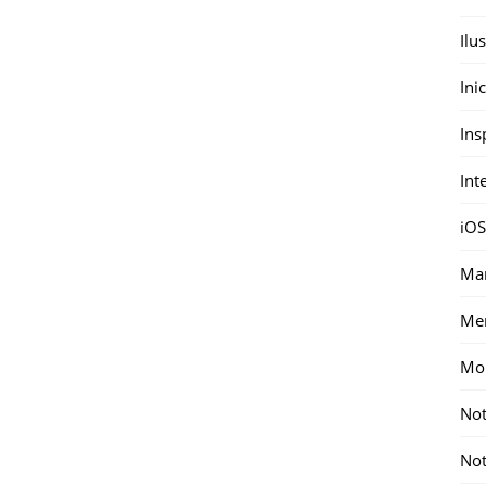
Ilu
Ini
Ins
Int
iOS
Mar
Me
Mon
Not
Not