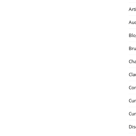
Art
Au
Blo
Bru
Ch
Cla
Co
Cur
Cur
Dis