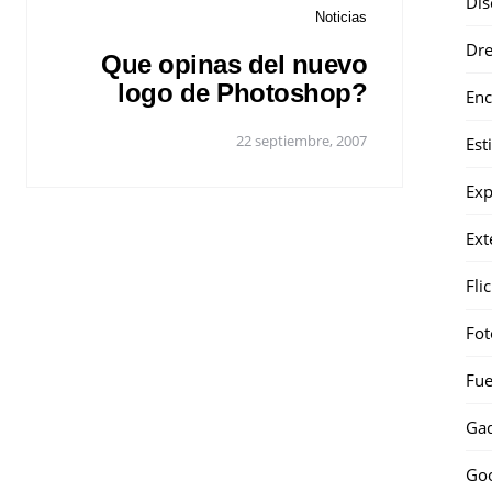
Dis
Noticias
Dr
Que opinas del nuevo
logo de Photoshop?
Enc
22 septiembre, 2007
Est
Exp
Ext
Fli
Fot
Fue
Gad
Go