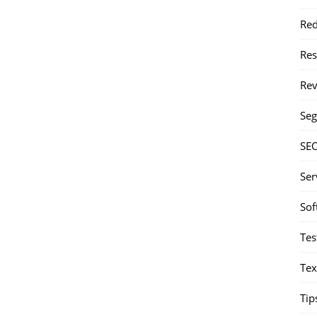
Red
Re
Rev
Seg
SE
Ser
Sof
Tes
Tex
Tip