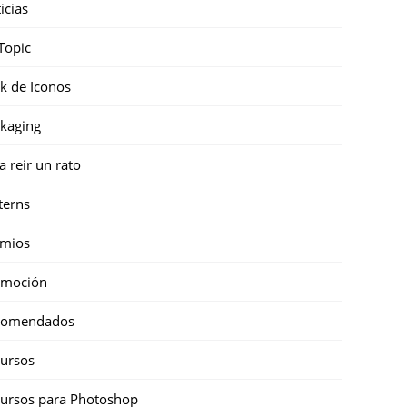
icias
Topic
k de Iconos
kaging
a reir un rato
terns
emios
omoción
comendados
ursos
ursos para Photoshop