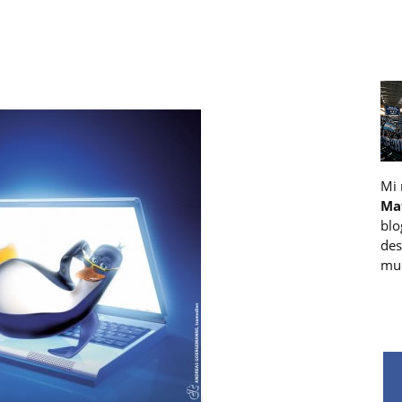
Mi
Ma
blo
des
muc