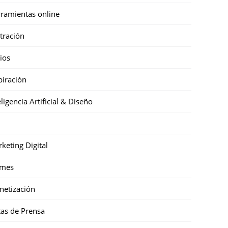
ramientas online
stración
cios
piración
eligencia Artificial & Diseño
keting Digital
mes
etización
as de Prensa