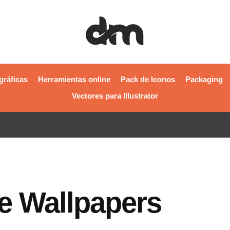
gráficas
Herramientas online
Pack de Iconos
Packaging
Vectores para Illustrator
e Wallpapers