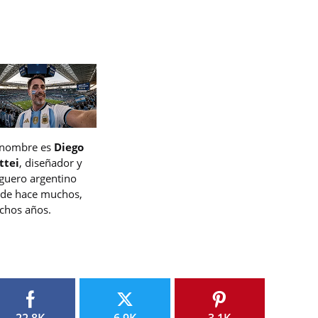
 nombre es
Diego
ttei
, diseñador y
guero argentino
de hace muchos,
hos años.
22.8K
6.9K
3.1K