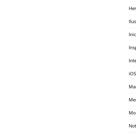
Her
Ilu
Ini
Ins
Int
iOS
Mar
Me
Mon
Not