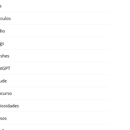
e
ículos
dio
gs
shes
atGPT
ude
ncurso
iosidades
sos