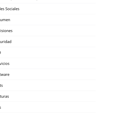
es Sociales
sumen
isiones
uridad
O
vicios
tware
ts
turas
s