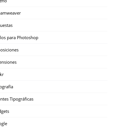
eño
eamweaver
uestas
ilos para Photoshop
osiciones
ensiones
ckr
ografía
ntes Tipográficas
gets
ogle