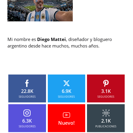
Mi nombre es
Diego Mattei
, diseñador y bloguero
argentino desde hace muchos, muchos años.
22.8K
6.9K
3.1K
SEGUIDORES
SEGUIDORES
SEGUIDORES
6.3K
2.1K
Nuevo!
SEGUIDORES
PUBLICACIONES