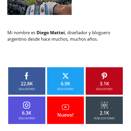
Mi nombre es
Diego Mattei
, diseñador y bloguero
argentino desde hace muchos, muchos años.
22.8K
6.9K
3.1K
SEGUIDORES
SEGUIDORES
SEGUIDORES
6.3K
2.1K
Nuevo!
SEGUIDORES
PUBLICACIONES