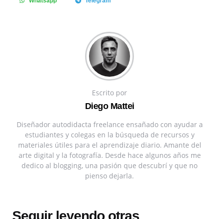
Whatsapp
Telegram
Escrito por
Diego Mattei
Diseñador autodidacta freelance ensañado con ayudar a
estudiantes y colegas en la búsqueda de recursos y
materiales útiles para el aprendizaje diario. Amante del
arte digital y la fotografía. Desde hace algunos años me
dedico al blogging, una pasión que descubrí y que no
pienso dejarla.
Seguir leyendo otras