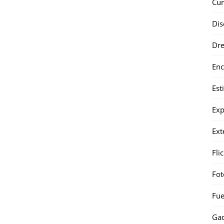
Cur
Dis
Dr
Enc
Est
Exp
Ext
Fli
Fot
Fue
Gad