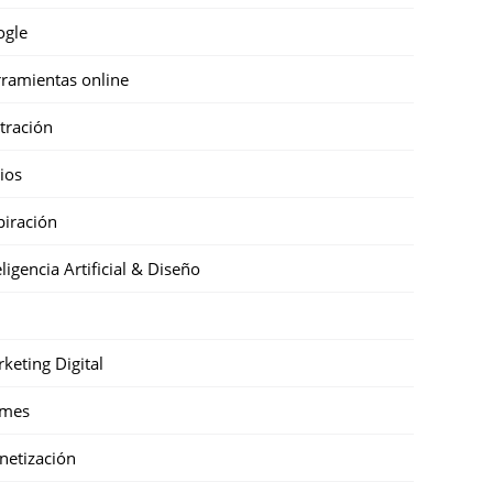
ogle
ramientas online
stración
cios
piración
eligencia Artificial & Diseño
keting Digital
mes
etización