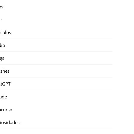
ps
e
ículos
dio
gs
shes
atGPT
ude
ncurso
iosidades