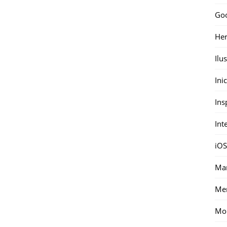
Go
Her
Ilu
Ini
Ins
Int
iOS
Mar
Me
Mon