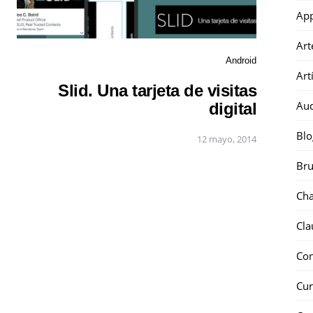
Ap
Art
Android
Art
Slid. Una tarjeta de visitas
Au
digital
Blo
12 mayo, 2014
Bru
Ch
Cla
Co
Cur