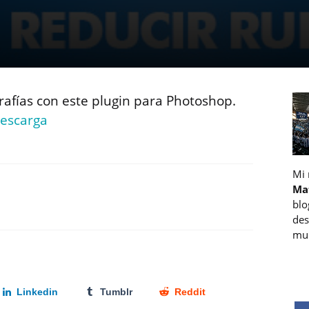
grafías con este plugin para Photoshop.
escarga
Mi
Ma
blo
des
muc
Linkedin
Tumblr
Reddit