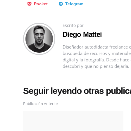
Pocket
Telegram
Escrito por
Diego Mattei
Diseñador autodidacta freelance e
búsqueda de recursos y materiales 
digital y la fotografía. Desde ha
descubrí y que no pienso dejarla.
Seguir leyendo otras publi
Publicación Anterior