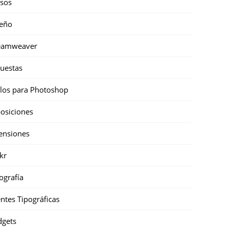
sos
eño
eamweaver
uestas
ilos para Photoshop
osiciones
ensiones
ckr
ografía
ntes Tipográficas
gets