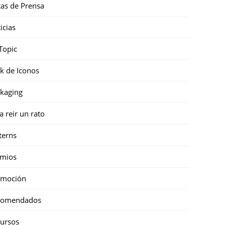
as de Prensa
icias
Topic
k de Iconos
kaging
a reir un rato
terns
emios
omoción
comendados
ursos