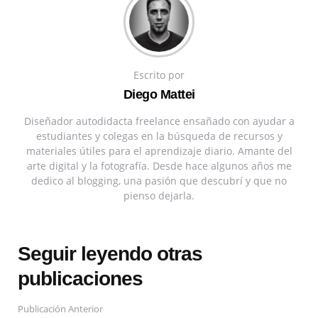
Escrito por
Diego Mattei
Diseñador autodidacta freelance ensañado con ayudar a
estudiantes y colegas en la búsqueda de recursos y
materiales útiles para el aprendizaje diario. Amante del
arte digital y la fotografía. Desde hace algunos años me
dedico al blogging, una pasión que descubrí y que no
pienso dejarla.
Seguir leyendo otras
publicaciones
Publicación Anterior