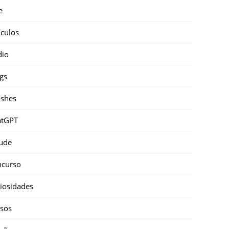
e
ículos
dio
gs
shes
atGPT
ude
ncurso
iosidades
sos