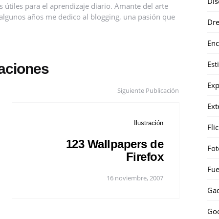
Dis
útiles para el aprendizaje diario. Amante del arte
ce algunos años me dedico al blogging, una pasión que
Dr
Enc
Est
caciones
Exp
Siguiente Publicación
Ext
Ilustración
Fli
123 Wallpapers de
Fot
Firefox
Fue
16 noviembre, 2007
Gad
Go