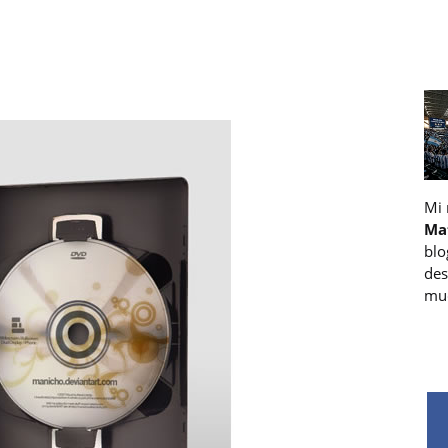
Mi
Ma
blo
des
muc