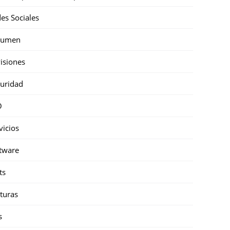
es Sociales
sumen
isiones
uridad
O
vicios
tware
ts
turas
s