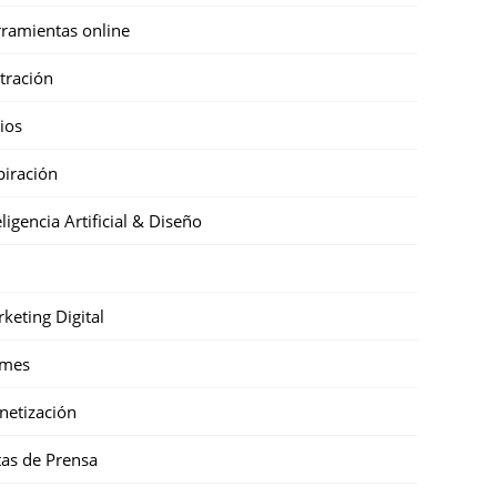
ramientas online
stración
cios
piración
eligencia Artificial & Diseño
keting Digital
mes
etización
as de Prensa