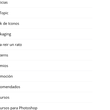
icias
Topic
k de Iconos
kaging
a reir un rato
terns
emios
omoción
comendados
ursos
ursos para Photoshop