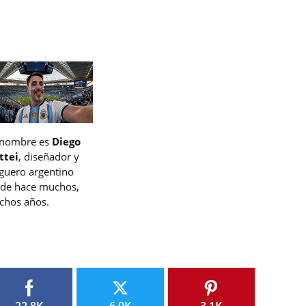
 nombre es
Diego
ttei
, diseñador y
guero argentino
de hace muchos,
hos años.
22.8K
6.9K
3.1K