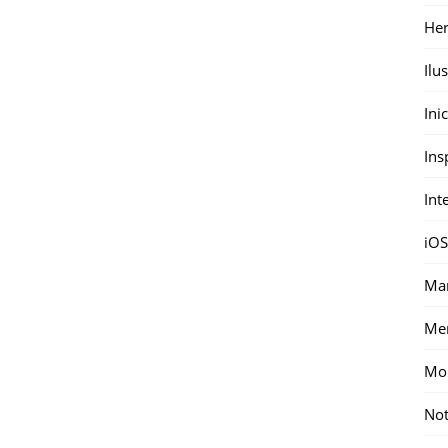
Her
Ilu
Ini
Ins
Int
iOS
Mar
Me
Mon
Not