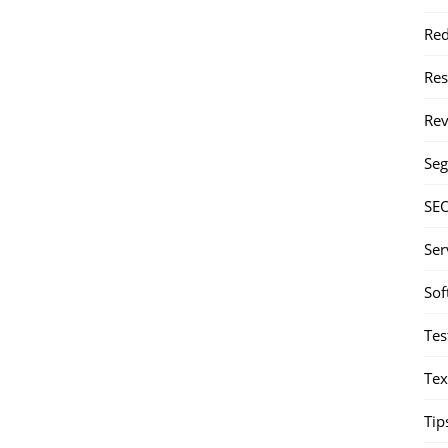
Red
Re
Rev
Seg
SE
Ser
Sof
Tes
Tex
Tip