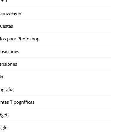
eño
eamweaver
uestas
ilos para Photoshop
osiciones
ensiones
ckr
ografía
ntes Tipográficas
gets
ogle