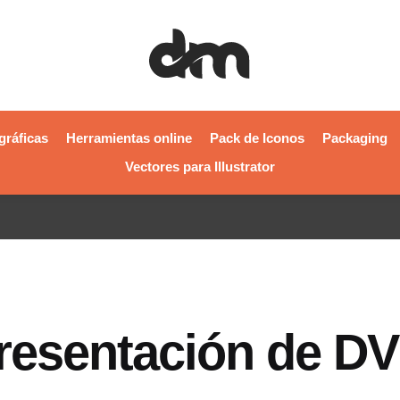
gráficas
Herramientas online
Pack de Iconos
Packaging
Vectores para Illustrator
 presentación de D