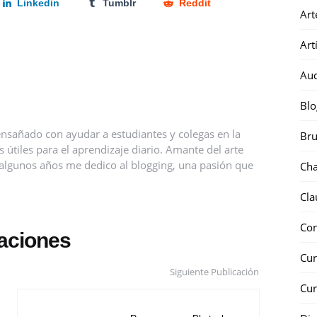
Linkedin
Tumblr
Reddit
Art
Art
Au
Blo
nsañado con ayudar a estudiantes y colegas en la
Bru
útiles para el aprendizaje diario. Amante del arte
ce algunos años me dedico al blogging, una pasión que
Ch
Cla
Co
caciones
Cur
Siguiente Publicación
Cur