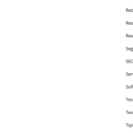
Red
Re
Rev
Seg
SE
Ser
Sof
Tes
Tex
Tip