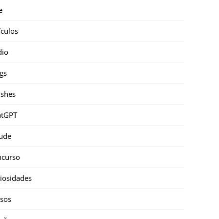
e
ículos
dio
gs
shes
atGPT
ude
ncurso
iosidades
sos