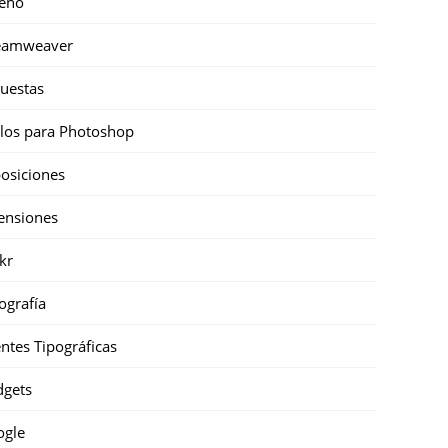
eño
eamweaver
uestas
ilos para Photoshop
osiciones
ensiones
ckr
ografía
ntes Tipográficas
gets
ogle