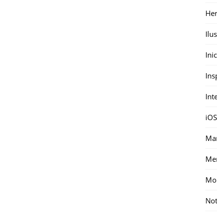
Her
Ilu
Ini
Ins
Int
iOS
Mar
Me
Mon
Not