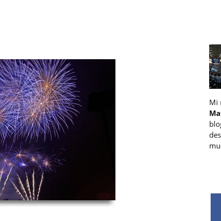
Mi
Ma
blo
des
muc