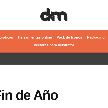
gráficas
Herramientas online
Pack de Iconos
Packaging
Vectores para Illustrator
Fin de Año