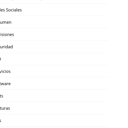
es Sociales
sumen
isiones
uridad
O
vicios
tware
ts
turas
s