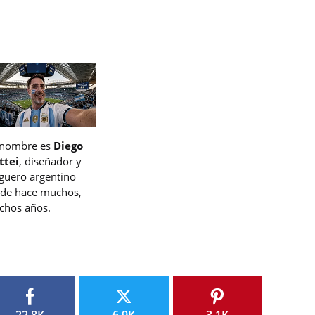
 nombre es
Diego
ttei
, diseñador y
guero argentino
de hace muchos,
hos años.
22.8K
6.9K
3.1K