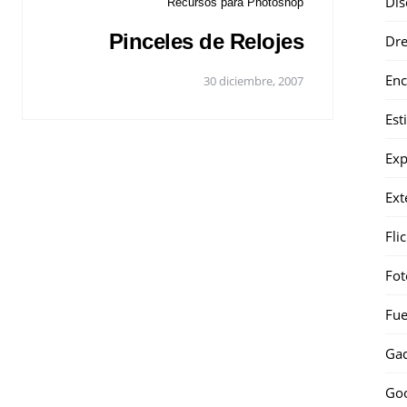
Dis
Recursos para Photoshop
Pinceles de Relojes
Dr
Enc
30 diciembre, 2007
Est
Exp
Ext
Fli
Fot
Fue
Gad
Go