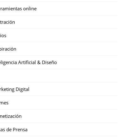
ramientas online
stración
cios
piración
eligencia Artificial & Diseño
keting Digital
mes
etización
as de Prensa