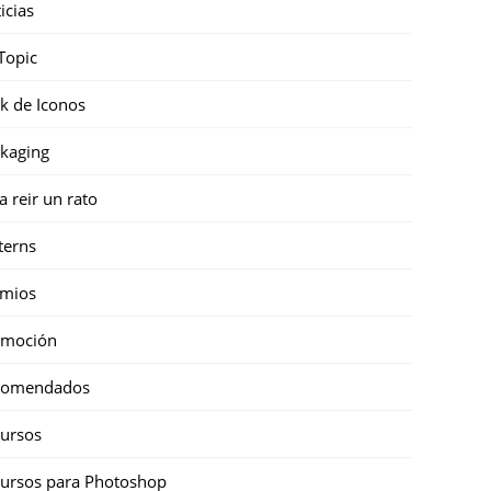
icias
Topic
k de Iconos
kaging
a reir un rato
terns
emios
omoción
comendados
ursos
ursos para Photoshop