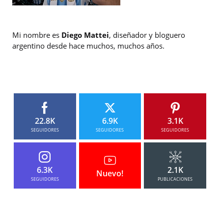
Mi nombre es
Diego Mattei
, diseñador y bloguero
argentino desde hace muchos, muchos años.
22.8K
6.9K
3.1K
SEGUIDORES
SEGUIDORES
SEGUIDORES
6.3K
2.1K
Nuevo!
SEGUIDORES
PUBLICACIONES