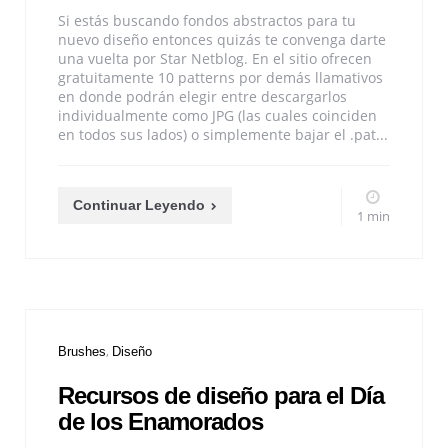
Si estás buscando fondos abstractos para tu
nuevo diseño entonces quizás te convenga darte
una vuelta por Star Netblog. En el sitio ofrecen
gratuitamente 10 patterns por demás llamativos
en donde podrán elegir entre descargarlos
individualmente como JPG (las cuales coinciden
en todos sus lados) o simplemente bajar el .pat...
Continuar Leyendo
1 min
Brushes
Diseño
Recursos de diseño para el Día
de los Enamorados