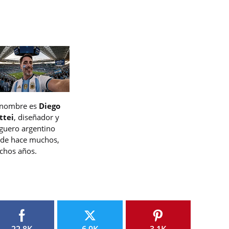
 nombre es
Diego
ttei
, diseñador y
guero argentino
de hace muchos,
hos años.
22.8K
6.9K
3.1K