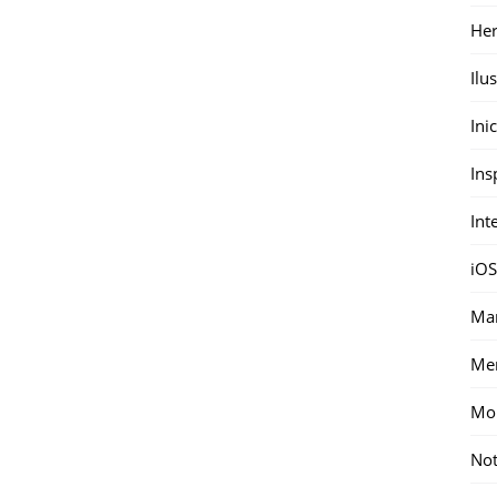
Her
Ilu
Ini
Ins
Int
iOS
Mar
Me
Mon
Not