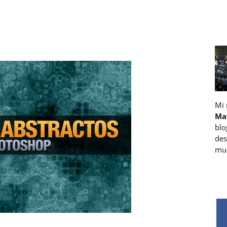
Mi
Ma
blo
des
muc