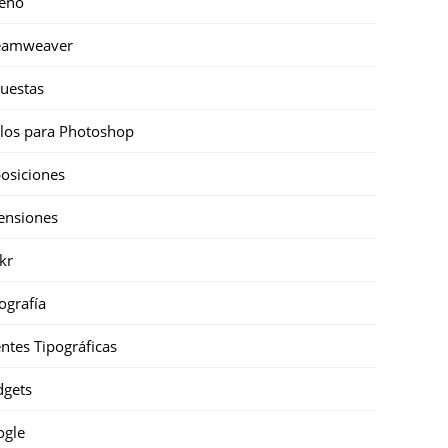
eño
eamweaver
uestas
ilos para Photoshop
osiciones
ensiones
ckr
ografía
ntes Tipográficas
gets
ogle