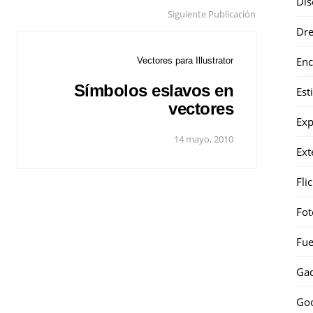
Dis
Siguiente Publicación
Dr
Enc
Vectores para Illustrator
Símbolos eslavos en
Est
vectores
Exp
14 mayo, 2010
Ext
Fli
Fot
Fue
Gad
Go