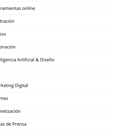
ramientas online
stración
cios
piración
eligencia Artificial & Diseño
keting Digital
mes
etización
as de Prensa