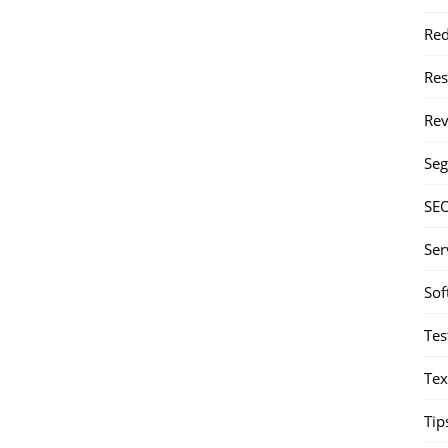
Red
Re
Rev
Seg
SE
Ser
Sof
Tes
Tex
Tip