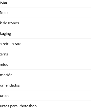
icias
Topic
k de Iconos
kaging
a reir un rato
terns
emios
omoción
comendados
ursos
ursos para Photoshop