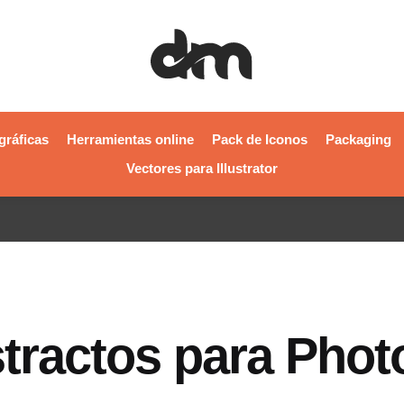
gráficas
Herramientas online
Pack de Iconos
Packaging
Vectores para Illustrator
stractos para Pho