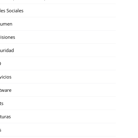
es Sociales
sumen
isiones
uridad
O
vicios
tware
ts
turas
s