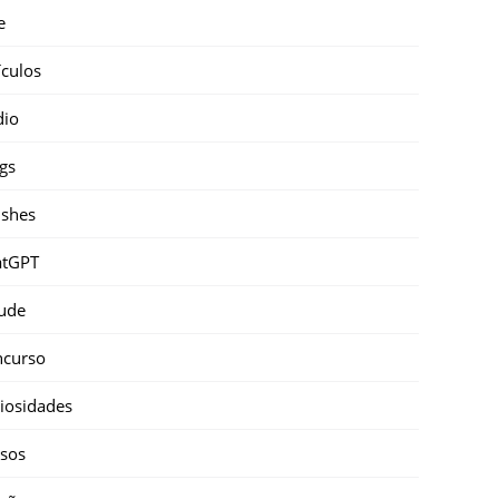
e
ículos
dio
gs
shes
atGPT
ude
ncurso
iosidades
sos