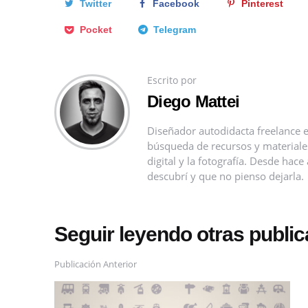
Twitter
Facebook
Pinterest
Pocket
Telegram
Escrito por
Diego Mattei
Diseñador autodidacta freelance e
búsqueda de recursos y materiales 
digital y la fotografía. Desde ha
descubrí y que no pienso dejarla.
Seguir leyendo otras publi
Publicación Anterior