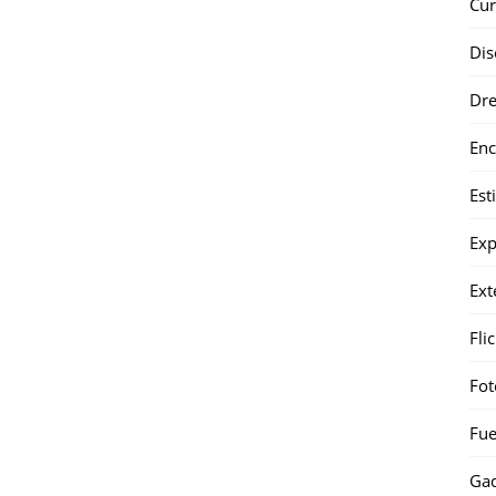
Cur
Dis
Dr
Enc
Est
Exp
Ext
Fli
Fot
Fue
Gad