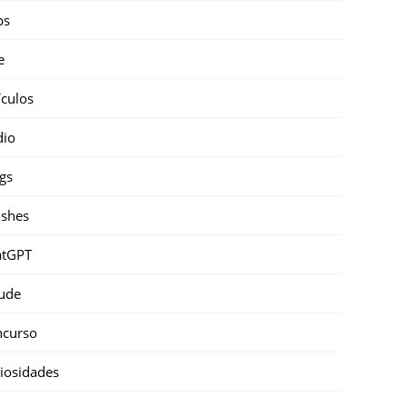
ps
e
ículos
dio
gs
shes
atGPT
ude
ncurso
iosidades