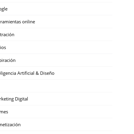
ogle
ramientas online
stración
cios
piración
eligencia Artificial & Diseño
keting Digital
mes
etización