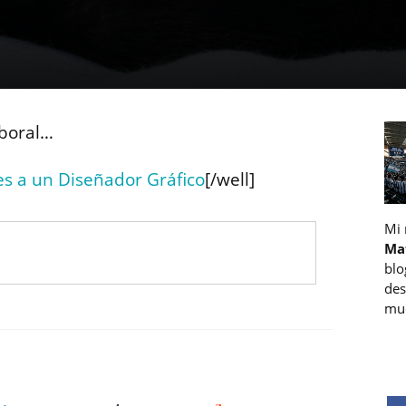
boral…
es a un Diseñador Gráfico
[/well]
Mi
Ma
blo
des
muc