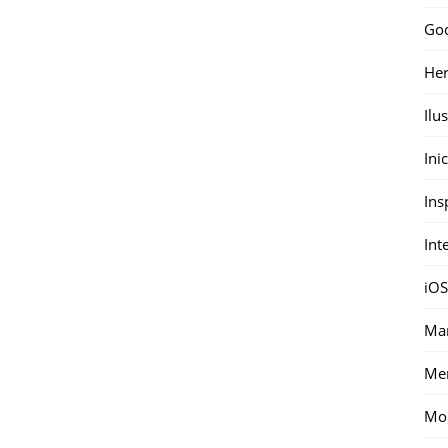
Go
Her
Ilu
Ini
Ins
Int
iOS
Mar
Me
Mon