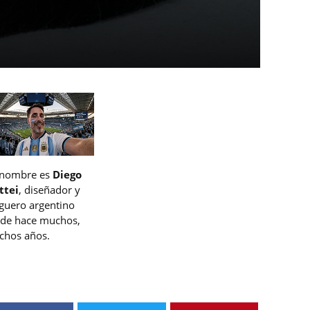
 nombre es
Diego
ttei
, diseñador y
guero argentino
de hace muchos,
hos años.