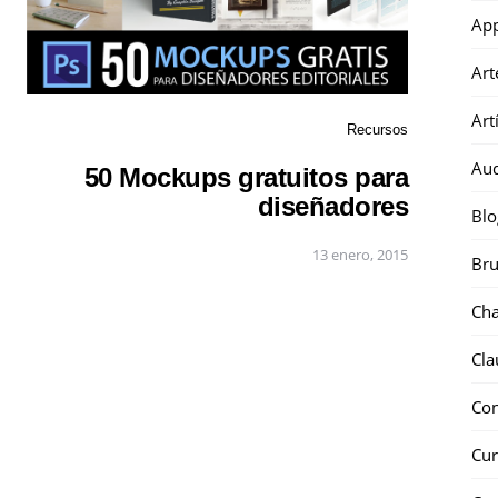
Ap
Art
Art
Recursos
Au
50 Mockups gratuitos para
diseñadores
Blo
13 enero, 2015
Bru
Ch
Cla
Co
Cur