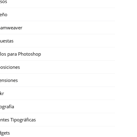
sos
eño
eamweaver
uestas
ilos para Photoshop
osiciones
ensiones
ckr
ografía
ntes Tipográficas
gets