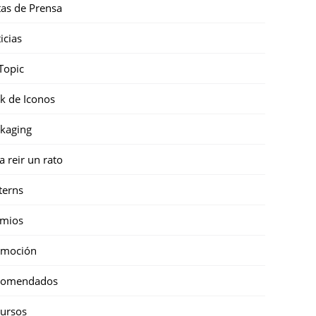
as de Prensa
icias
Topic
k de Iconos
kaging
a reir un rato
terns
emios
omoción
comendados
ursos