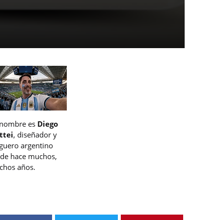
 nombre es
Diego
ttei
, diseñador y
guero argentino
de hace muchos,
hos años.