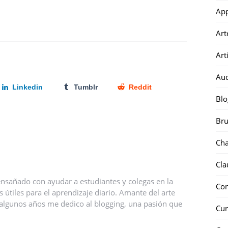
Ap
Art
Art
Au
Linkedin
Tumblr
Reddit
Blo
Bru
Ch
Cla
nsañado con ayudar a estudiantes y colegas en la
Co
útiles para el aprendizaje diario. Amante del arte
ce algunos años me dedico al blogging, una pasión que
Cur