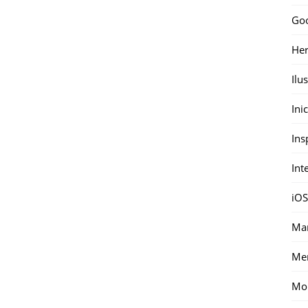
Go
Her
Ilu
Ini
Ins
Int
iOS
Mar
Me
Mon