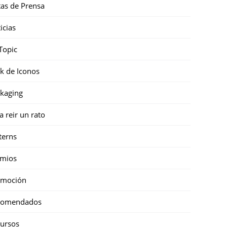
as de Prensa
icias
Topic
k de Iconos
kaging
a reir un rato
terns
emios
omoción
comendados
ursos