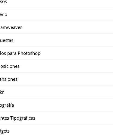
sos
eño
eamweaver
uestas
ilos para Photoshop
osiciones
ensiones
ckr
ografía
ntes Tipográficas
gets