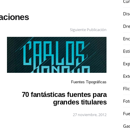
Cur
Dis
caciones
Dr
Siguiente Publicación
Enc
Est
Exp
Ext
Fuentes Tipográficas
Fli
70 fantásticas fuentes para
Fot
grandes titulares
Fue
27 noviembre, 2012
Gad