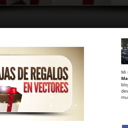
Mi
Ma
blo
des
muc