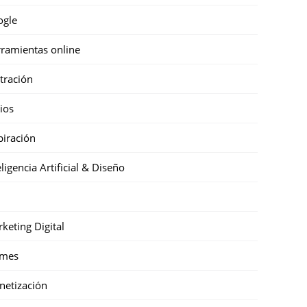
ogle
ramientas online
stración
cios
piración
eligencia Artificial & Diseño
keting Digital
mes
etización