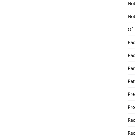
Not
Not
Of 
Pac
Pac
Par
Pat
Pr
Pr
Re
Rec