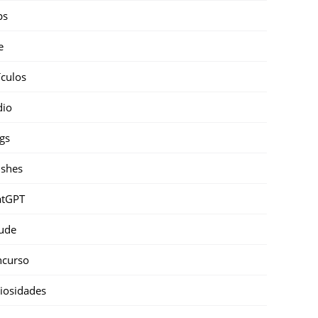
ps
e
ículos
dio
gs
shes
atGPT
ude
ncurso
iosidades