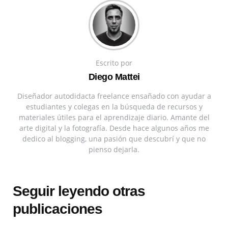
Escrito por
Diego Mattei
Diseñador autodidacta freelance ensañado con ayudar a
estudiantes y colegas en la búsqueda de recursos y
materiales útiles para el aprendizaje diario. Amante del
arte digital y la fotografía. Desde hace algunos años me
dedico al blogging, una pasión que descubrí y que no
pienso dejarla.
Seguir leyendo otras
publicaciones