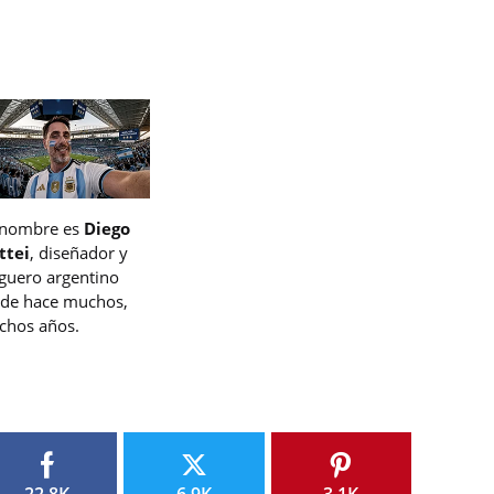
 nombre es
Diego
ttei
, diseñador y
guero argentino
de hace muchos,
hos años.
22.8K
6.9K
3.1K