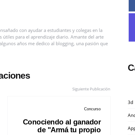
nsañado con ayudar a estudiantes y colegas en la
útiles para el aprendizaje diario. Amante del arte
ce algunos años me dedico al blogging, una pasión que
C
caciones
Siguiente Publicación
3d
Concurso
And
Conociendo al ganador
Ap
de "Armá tu propio