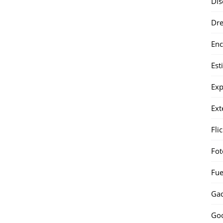
Dis
Dr
Enc
Est
Exp
Ext
Fli
Fot
Fue
Gad
Go