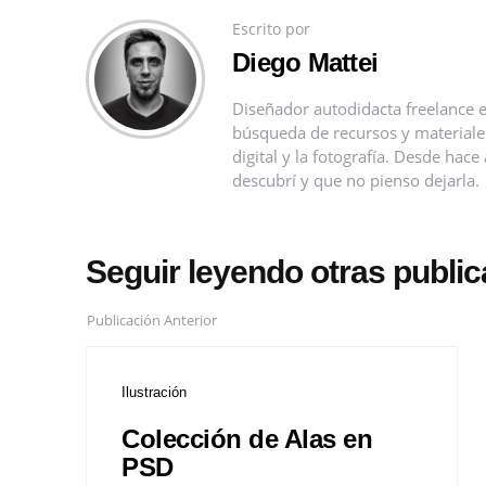
Escrito por
Diego Mattei
Diseñador autodidacta freelance e
búsqueda de recursos y materiales 
digital y la fotografía. Desde ha
descubrí y que no pienso dejarla.
Seguir leyendo otras publi
Publicación Anterior
Ilustración
Colección de Alas en
PSD