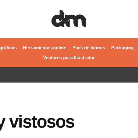
gráficas
Herramientas online
Pack de Iconos
Packaging
Vectores para Illustrator
 vistosos