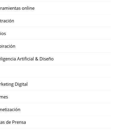
ramientas online
stración
cios
piración
eligencia Artificial & Diseño
keting Digital
mes
etización
as de Prensa