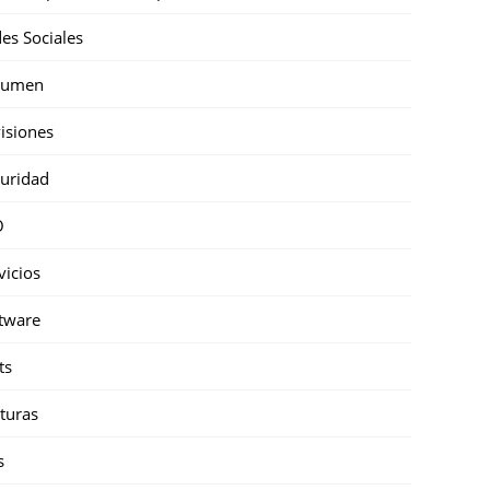
es Sociales
sumen
isiones
uridad
O
vicios
tware
ts
turas
s