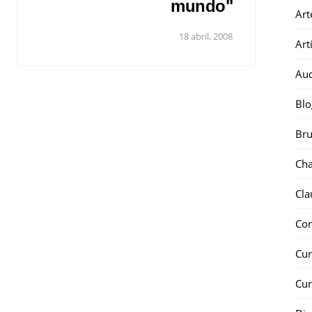
mundo"
Art
18 abril, 2008
Art
Au
Blo
Bru
Ch
Cla
Co
Cur
Cur