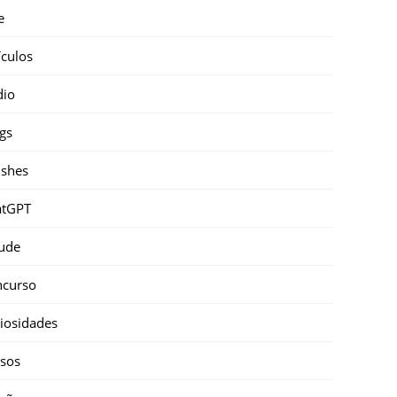
e
ículos
dio
gs
shes
atGPT
ude
ncurso
iosidades
sos