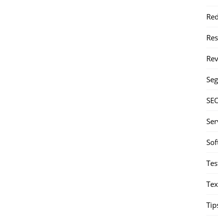
Red
Re
Rev
Seg
SE
Ser
Sof
Tes
Tex
Tip