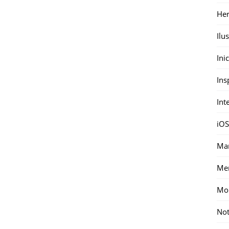
Her
Ilu
Ini
Ins
Int
iOS
Mar
Me
Mon
Not