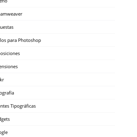
eño
eamweaver
uestas
ilos para Photoshop
osiciones
ensiones
ckr
ografía
ntes Tipográficas
gets
ogle