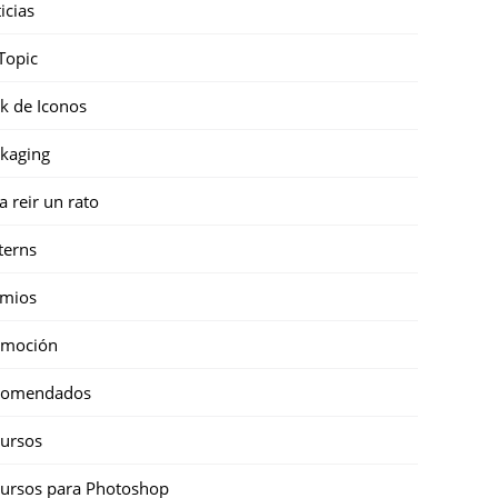
icias
Topic
k de Iconos
kaging
a reir un rato
terns
emios
omoción
comendados
ursos
ursos para Photoshop