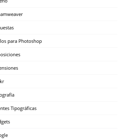
eño
eamweaver
uestas
ilos para Photoshop
osiciones
ensiones
ckr
ografía
ntes Tipográficas
gets
ogle