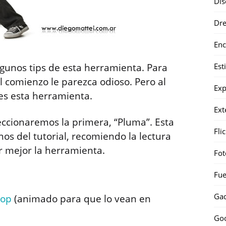
Dis
Dr
Enc
Est
gunos tips de esta herramienta. Para
l comienzo le parezca odioso. Pero al
Exp
es esta herramienta.
Ext
leccionaremos la primera, “Pluma”. Esta
Fli
os del tutorial, recomiendo la lectura
 mejor la herramienta.
Fot
Fue
Gad
hop
(animado para que lo vean en
Go