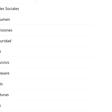
es Sociales
sumen
isiones
uridad
O
vicios
tware
ts
turas
s