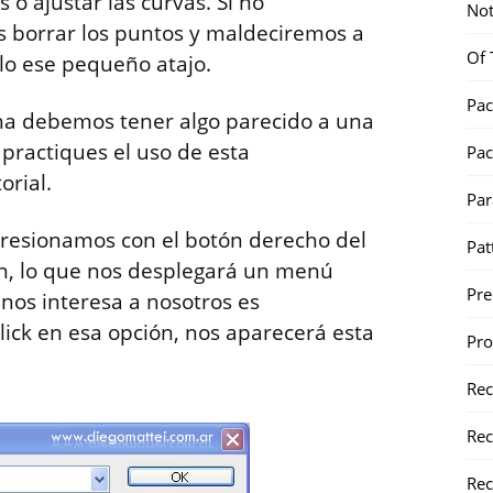
o ajustar las curvas. Si no
Not
s borrar los puntos y maldeciremos a
Of 
lo ese pequeño atajo.
Pac
a debemos tener algo parecido a una
 practiques el uso de esta
Pac
orial.
Par
presionamos con el botón derecho del
Pat
n, lo que nos desplegará un menú
Pr
 nos interesa a nosotros es
ick en esa opción, nos aparecerá esta
Pr
Re
Rec
Rec