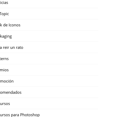
icias
Topic
k de Iconos
kaging
a reir un rato
terns
emios
omoción
comendados
ursos
ursos para Photoshop