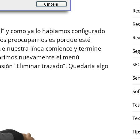
Red
Re
el” y como ya lo habíamos configurado
Rev
mos preocuparnos es porque esté
ue nuestra línea comience y termine
Seg
abrimos nuevamente el menú
SE
asión “Eliminar trazado”. Quedaría algo
Ser
Sof
Tes
Tex
Tip