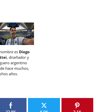
 nombre es
Diego
ttei
, diseñador y
guero argentino
de hace muchos,
hos años.
22.8K
6.9K
3.1K