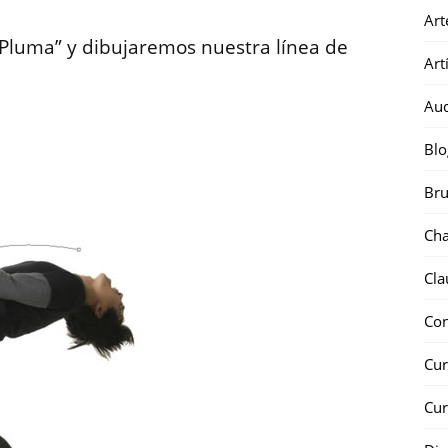
Art
Pluma” y dibujaremos nuestra línea de
Art
Au
Blo
Bru
Ch
Cla
Co
Cur
Cur