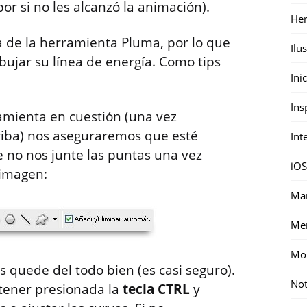
por si no les alcanzó la animación).
Her
ca de la herramienta Pluma, por lo que
Ilu
bujar su línea de energía. Como tips
Ini
Ins
amienta en cuestión (una vez
riba) nos aseguraremos que esté
Int
e no nos junte las puntas una vez
iOS
 imagen:
Mar
Me
Mon
s quede del todo bien (es casi seguro).
Not
tener presionada la
tecla CTRL
y