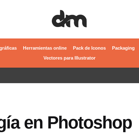
gráficas
Herramientas online
Pack de Iconos
Packaging
Vectores para Illustrator
gía en Photoshop