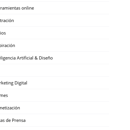
ramientas online
stración
cios
piración
eligencia Artificial & Diseño
keting Digital
mes
etización
as de Prensa