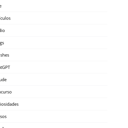
e
ículos
dio
gs
shes
atGPT
ude
ncurso
iosidades
sos