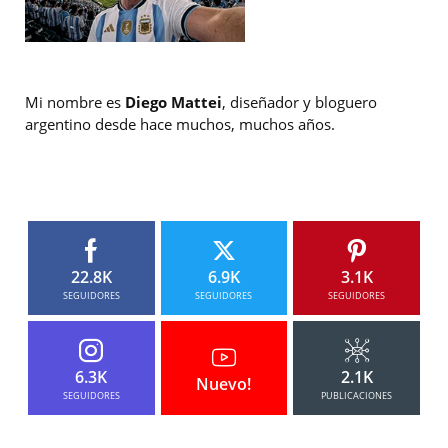
Mi nombre es
Diego Mattei
, diseñador y bloguero
argentino desde hace muchos, muchos años.
22.8K
6.9K
3.1K
SEGUIDORES
SEGUIDORES
SEGUIDORES
6.3K
2.1K
Nuevo!
SEGUIDORES
PUBLICACIONES