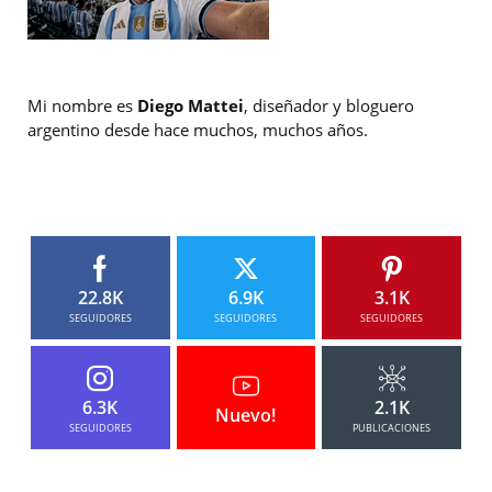
Mi nombre es
Diego Mattei
, diseñador y bloguero
argentino desde hace muchos, muchos años.
22.8K
6.9K
3.1K
SEGUIDORES
SEGUIDORES
SEGUIDORES
6.3K
2.1K
Nuevo!
SEGUIDORES
PUBLICACIONES