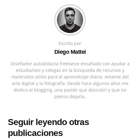
Escrito por
Diego Mattei
Diseñador autodidacta freelance ensañado con ayudar a
estudiantes y colegas en la búsqueda de recursos y
materiales útiles para el aprendizaje diario. Amante del
arte digital y la fotografía. Desde hace algunos años me
dedico al blogging, una pasión que descubrí y que no
pienso dejarla.
Seguir leyendo otras
publicaciones