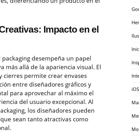
s, diferenciando un producto en el
Go
Her
Creativas: Impacto en el
Ilu
Ini
el packaging desempeña un papel
Ins
va más allá de la apariencia visual. El
y cierres permite crear envases
Int
ción entre diseñadores gráficos y
iOS
tal para aprovechar al máximo el
iencia del usuario excepcional. Al
Mar
 packaging, los diseñadores pueden
Me
s que sean tanto atractivas como
onal.
Mon