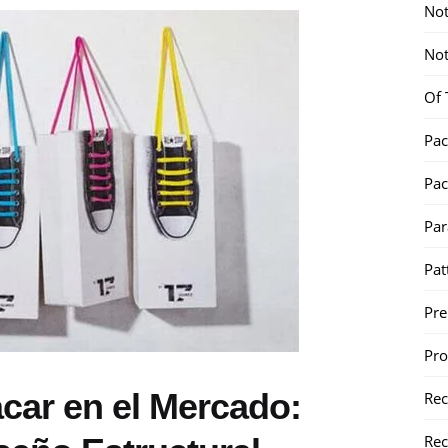
Not
Not
Of 
Pac
Pac
Par
Pat
Pr
Pr
car en el Mercado:
Re
Rec