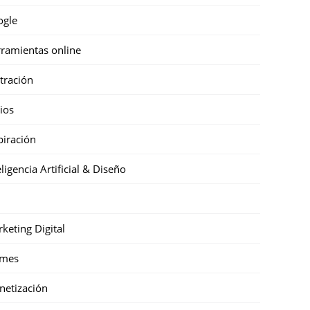
ogle
ramientas online
stración
cios
piración
eligencia Artificial & Diseño
keting Digital
mes
etización