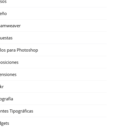
sos
eño
eamweaver
uestas
ilos para Photoshop
osiciones
ensiones
ckr
ografía
ntes Tipográficas
gets