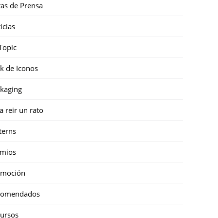
as de Prensa
icias
Topic
k de Iconos
kaging
a reir un rato
terns
emios
omoción
comendados
ursos