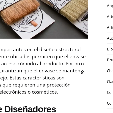
Ap
Art
Art
Au
 importantes en el diseño estructural
Blo
mente ubicados permiten que el envase
Bru
 acceso cómodo al producto. Por otro
s garantizan que el envase se mantenga
Ch
jo. Estas características son
Cla
s que requieren una protección
lectrónicos o cosméticos.
Co
Cur
e Diseñadores