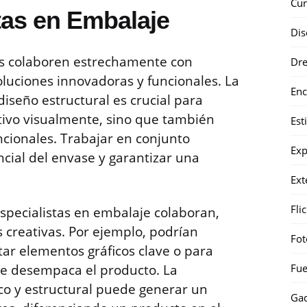
Cur
tas en Embalaje
Dis
cos colaboren estrechamente con
Dr
oluciones innovadoras y funcionales. La
Enc
 diseño estructural es crucial para
tivo visualmente, sino que también
Est
ncionales. Trabajar en conjunto
Exp
cial del envase y garantizar una
Ext
Fli
especialistas en embalaje colaboran,
 creativas. Por ejemplo, podrían
Fot
ltar elementos gráficos clave o para
Fue
se desempaca el producto. La
o y estructural puede generar un
Gad