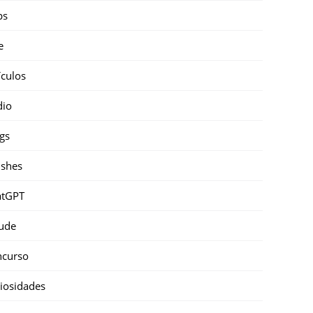
ps
e
ículos
dio
gs
shes
atGPT
ude
ncurso
iosidades