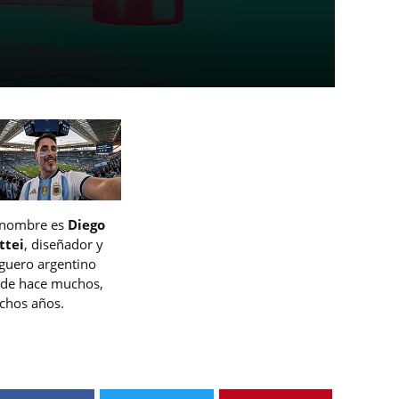
 nombre es
Diego
ttei
, diseñador y
guero argentino
de hace muchos,
hos años.