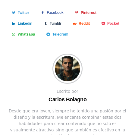
Twitter
Facebook
Pinterest
Linkedin
Tumblr
Reddit
Pocket
Whatsapp
Telegram
Escrito por
Carlos Bolagno
Desde que era joven, siempre he tenido una pasión por el
diseño y la escritura. Me encanta combinar estas dos
habilidades para crear contenido que no solo es
visualmente atractivo, sino que también es efectivo en la