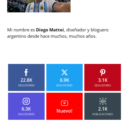
Mi nombre es
Diego Mattei
, diseñador y bloguero
argentino desde hace muchos, muchos años.
22.8K
6.9K
3.1K
SEGUIDORES
SEGUIDORES
SEGUIDORES
6.3K
2.1K
Nuevo!
SEGUIDORES
PUBLICACIONES