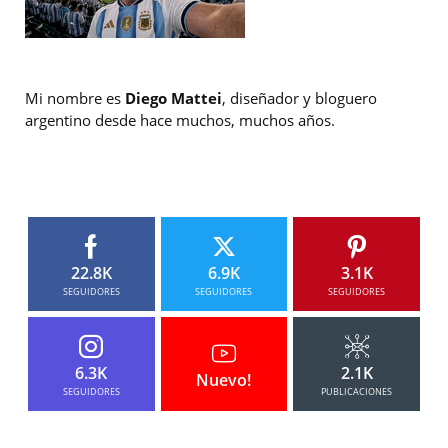
Mi nombre es
Diego Mattei
, diseñador y bloguero
argentino desde hace muchos, muchos años.
22.8K
6.9K
3.1K
SEGUIDORES
SEGUIDORES
SEGUIDORES
6.3K
2.1K
Nuevo!
SEGUIDORES
PUBLICACIONES