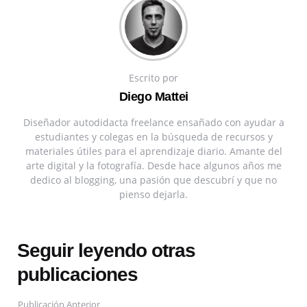
Escrito por
Diego Mattei
Diseñador autodidacta freelance ensañado con ayudar a
estudiantes y colegas en la búsqueda de recursos y
materiales útiles para el aprendizaje diario. Amante del
arte digital y la fotografía. Desde hace algunos años me
dedico al blogging, una pasión que descubrí y que no
pienso dejarla.
Seguir leyendo otras
publicaciones
Publicación Anterior