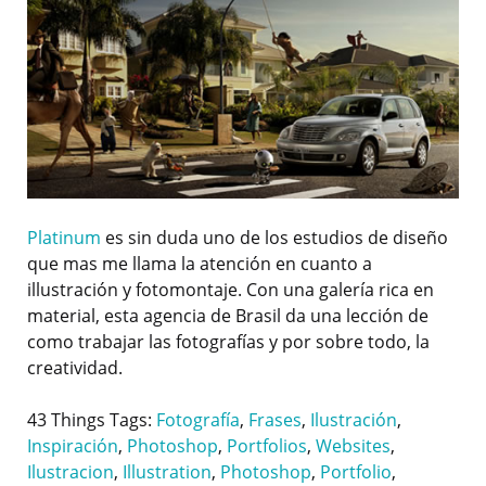
Platinum
es sin duda uno de los estudios de diseño
que mas me llama la atención en cuanto a
illustración y fotomontaje. Con una galería rica en
material, esta agencia de Brasil da una lección de
como trabajar las fotografías y por sobre todo, la
creatividad.
43 Things Tags:
Fotografía
,
Frases
,
Ilustración
,
Inspiración
,
Photoshop
,
Portfolios
,
Websites
,
Ilustracion
,
Illustration
,
Photoshop
,
Portfolio
,