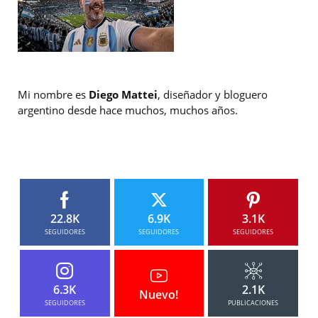
Mi nombre es
Diego Mattei
, diseñador y bloguero
argentino desde hace muchos, muchos años.
22.8K
6.9K
3.1K
SEGUIDORES
SEGUIDORES
SEGUIDORES
6.3K
2.1K
Nuevo!
SEGUIDORES
PUBLICACIONES