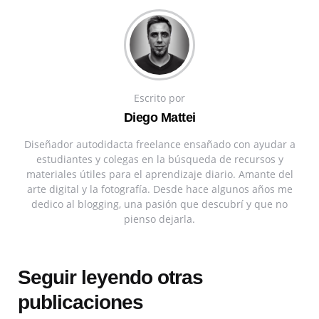
Escrito por
Diego Mattei
Diseñador autodidacta freelance ensañado con ayudar a
estudiantes y colegas en la búsqueda de recursos y
materiales útiles para el aprendizaje diario. Amante del
arte digital y la fotografía. Desde hace algunos años me
dedico al blogging, una pasión que descubrí y que no
pienso dejarla.
Seguir leyendo otras
publicaciones