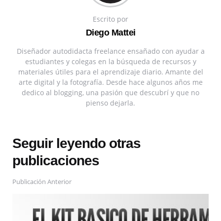
Escrito por
Diego Mattei
Diseñador autodidacta freelance ensañado con ayudar a
estudiantes y colegas en la búsqueda de recursos y
materiales útiles para el aprendizaje diario. Amante del
arte digital y la fotografía. Desde hace algunos años me
dedico al blogging, una pasión que descubrí y que no
pienso dejarla.
Seguir leyendo otras
publicaciones
Publicación Anterior