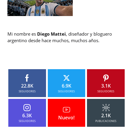
Mi nombre es
Diego Mattei
, diseñador y bloguero
argentino desde hace muchos, muchos años.
22.8K
6.9K
3.1K
SEGUIDORES
SEGUIDORES
SEGUIDORES
6.3K
2.1K
Nuevo!
SEGUIDORES
PUBLICACIONES