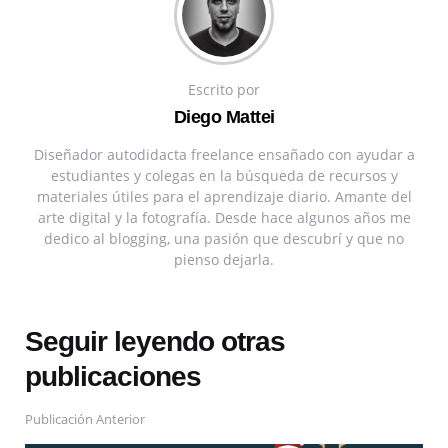
Escrito por
Diego Mattei
Diseñador autodidacta freelance ensañado con ayudar a
estudiantes y colegas en la búsqueda de recursos y
materiales útiles para el aprendizaje diario. Amante del
arte digital y la fotografía. Desde hace algunos años me
dedico al blogging, una pasión que descubrí y que no
pienso dejarla.
Seguir leyendo otras
publicaciones
Publicación Anterior