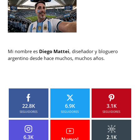
Mi nombre es
Diego Mattei
, diseñador y bloguero
argentino desde hace muchos, muchos años.
22.8K
6.9K
3.1K
SEGUIDORES
SEGUIDORES
SEGUIDORES
6.3K
2.1K
Nuevo!