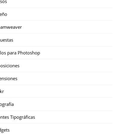
sos
eño
eamweaver
uestas
ilos para Photoshop
osiciones
ensiones
ckr
ografía
ntes Tipográficas
gets