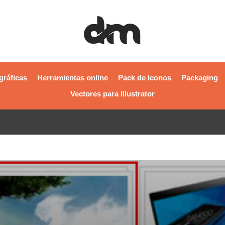
gráficas
Herramientas online
Pack de Iconos
Packaging
Vectores para Illustrator