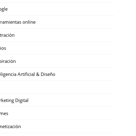
ogle
ramientas online
stración
cios
piración
eligencia Artificial & Diseño
keting Digital
mes
etización