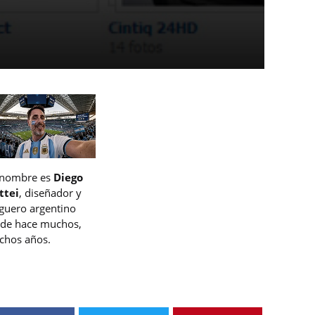
 nombre es
Diego
ttei
, diseñador y
guero argentino
de hace muchos,
hos años.