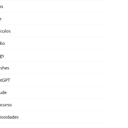
ps
e
ículos
dio
gs
shes
atGPT
ude
ncurso
iosidades