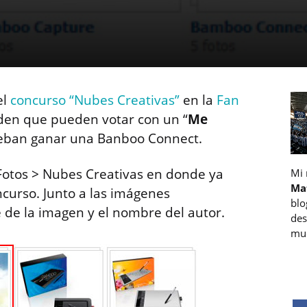
el
concurso “Nubes Creativas”
en la
Fan
den que pueden votar con un “
Me
 deban ganar una Banboo Connect.
a Fotos > Nubes Creativas en donde ya
Mi
Ma
curso. Junto a las imágenes
blo
 de la imagen y el nombre del autor.
des
muc