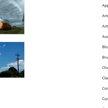
Ap
Art
Art
Au
Blo
Bru
Ch
Cla
Co
Cur