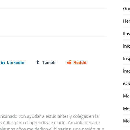
Go
Her
Ilu
Ini
Ins
Linkedin
Tumblr
Reddit
Int
iOS
Mar
Me
nsañado con ayudar a estudiantes y colegas en la
Mon
útiles para el aprendizaje diario. Amante del arte
ce algunos años me dedico al blogging, una pasión que