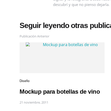
descubrí y que no pienso dejarla.
Seguir leyendo otras publi
Publicación Anterior
Diseño
Mockup para botellas de vino
21 noviembre, 2011