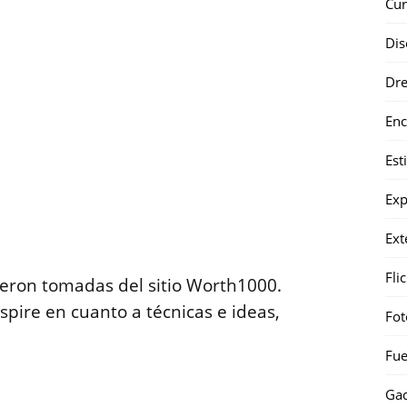
Cur
Dis
Dr
Enc
Est
Exp
Ext
Fli
eron tomadas del sitio Worth1000.
spire en cuanto a técnicas e ideas,
Fot
Fue
Gad