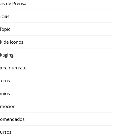
as de Prensa
icias
Topic
k de Iconos
kaging
a reir un rato
terns
emios
omoción
comendados
ursos