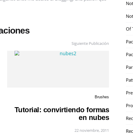
Not
Not
caciones
Of 
Pac
Siguiente Publicación
Pac
Par
Pat
Pr
Brushes
Pr
Tutorial: convirtiendo formas
en nubes
Re
22 noviembre, 2011
Rec