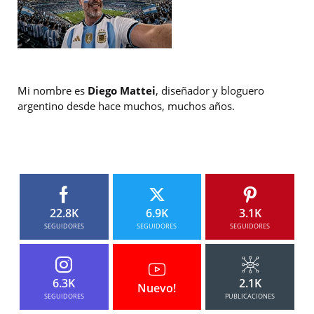
Mi nombre es
Diego Mattei
, diseñador y bloguero
argentino desde hace muchos, muchos años.
22.8K
6.9K
3.1K
SEGUIDORES
SEGUIDORES
SEGUIDORES
6.3K
2.1K
Nuevo!
SEGUIDORES
PUBLICACIONES