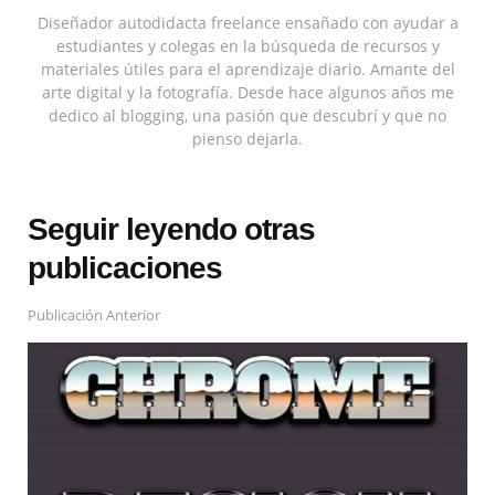
Diseñador autodidacta freelance ensañado con ayudar a
estudiantes y colegas en la búsqueda de recursos y
materiales útiles para el aprendizaje diario. Amante del
arte digital y la fotografía. Desde hace algunos años me
dedico al blogging, una pasión que descubrí y que no
pienso dejarla.
Seguir leyendo otras
publicaciones
Publicación Anterior