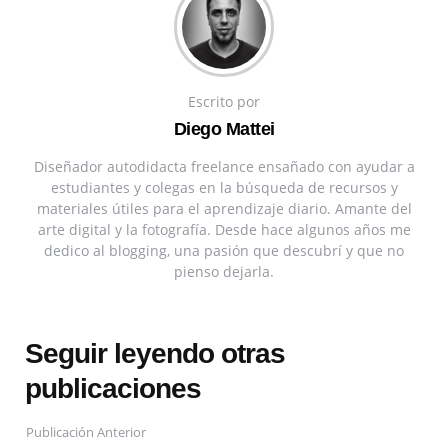
Escrito por
Diego Mattei
Diseñador autodidacta freelance ensañado con ayudar a
estudiantes y colegas en la búsqueda de recursos y
materiales útiles para el aprendizaje diario. Amante del
arte digital y la fotografía. Desde hace algunos años me
dedico al blogging, una pasión que descubrí y que no
pienso dejarla.
Seguir leyendo otras
publicaciones
Publicación Anterior