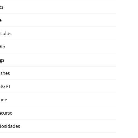
ps
e
ículos
dio
gs
shes
atGPT
ude
ncurso
iosidades