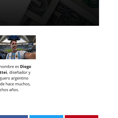
 nombre es
Diego
ttei
, diseñador y
guero argentino
de hace muchos,
hos años.