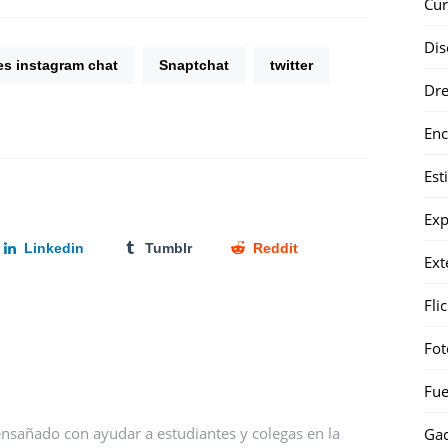
Cur
Dis
es instagram chat
Snaptchat
twitter
Dr
Enc
Est
Exp
Linkedin
Tumblr
Reddit
Ext
Fli
Fot
Fue
nsañado con ayudar a estudiantes y colegas en la
Gad