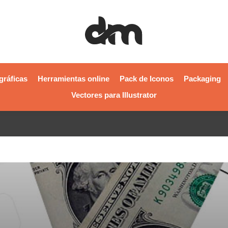
gráficas
Herramientas online
Pack de Iconos
Packaging
Vectores para Illustrator