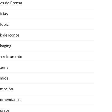
as de Prensa
icias
Topic
k de Iconos
kaging
a reir un rato
terns
emios
omoción
comendados
ursos