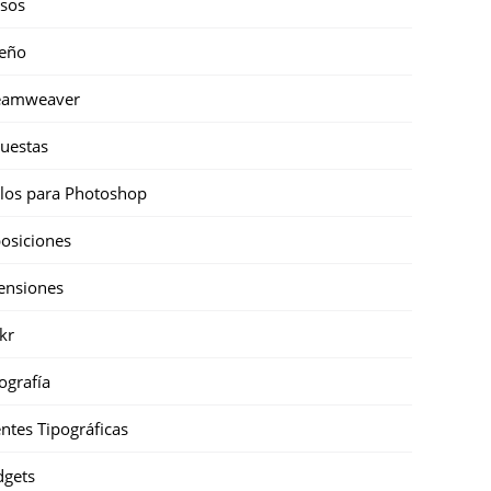
sos
eño
eamweaver
uestas
ilos para Photoshop
osiciones
ensiones
ckr
ografía
ntes Tipográficas
gets