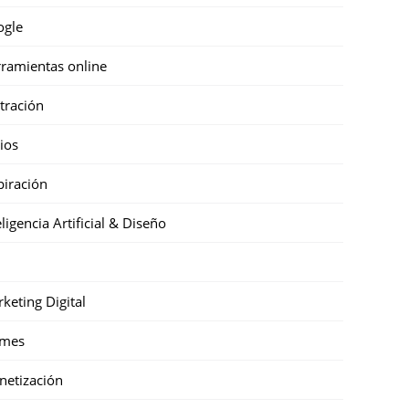
ogle
ramientas online
stración
cios
piración
eligencia Artificial & Diseño
keting Digital
mes
etización