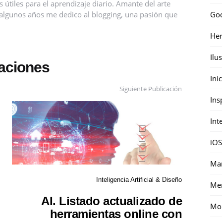
útiles para el aprendizaje diario. Amante del arte
Go
ce algunos años me dedico al blogging, una pasión que
Her
Ilu
caciones
Ini
Siguiente Publicación
Ins
Int
iOS
Mar
Inteligencia Artificial & Diseño
Me
AI. Listado actualizado de
Mon
herramientas online con